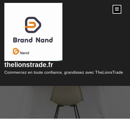
content
Guide pratique des
taux d’intérêt en
thelionstrade.fr
crédit immobilier
Commercez en toute confiance, grandissez avec TheLionsTrade