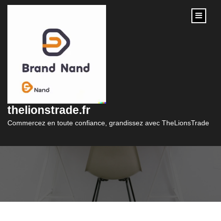
content
Guide complet pour
obtenir un prêt auto
thelionstrade.fr
avantageux
Commercez en toute confiance, grandissez avec TheLionsTrade