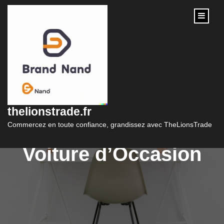
content
Financement Auto
Occasion : Tout
thelionstrade.fr
Savoir sur le Crédit
Commercez en toute confiance, grandissez avec TheLionsTrade
Voiture d’Occasion