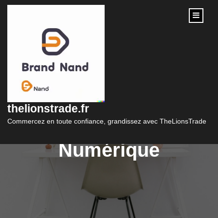
content
Formation Web en
Ligne : La Clé de
thelionstrade.fr
Votre Succès
Commercez en toute confiance, grandissez avec TheLionsTrade
Numérique