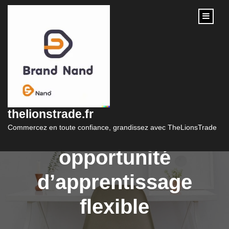
content
Formation en ligne
pour devenir coach
thelionstrade.fr
de vie : une
Commercez en toute confiance, grandissez avec TheLionsTrade
opportunité
d’apprentissage
flexible