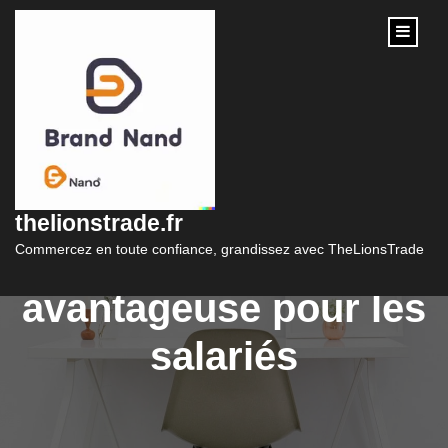
content
Les avantages du prêt
employeur : une
thelionstrade.fr
solution financière
Commercez en toute confiance, grandissez avec TheLionsTrade
avantageuse pour les
salariés