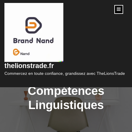
content
Formation Anglais en
Ligne via CPF :
thelionstrade.fr
Développez Vos
Commercez en toute confiance, grandissez avec TheLionsTrade
Compétences
Linguistiques