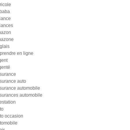
ricole
ibaba
liance
liances
azon
azone
glais
prendre en ligne
gent
genté
surance
surance auto
surance automobile
surances automobile
testation
to
to occasion
tomobile
oir