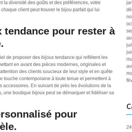
 la diversité des goûts et des préférences, votre
ja
chaque client peut trouver le bijou parfait qui lui
dé
no
oc
 tendance pour rester à
se
ao
.
ju
ju
tiel de proposer des bijoux tendance qui reflètent les
ma
ettant en avant des pièces modernes, originales et
av
’attention des clients soucieux de leur style et en quête
ma
e touche contemporaine à toute tenue et permettent à
fé
s accessoires. En suivant de près les évolutions de la
 une boutique bijoux peut se démarquer et fidéliser sa
C
ersonnalisé pour
èle.
24