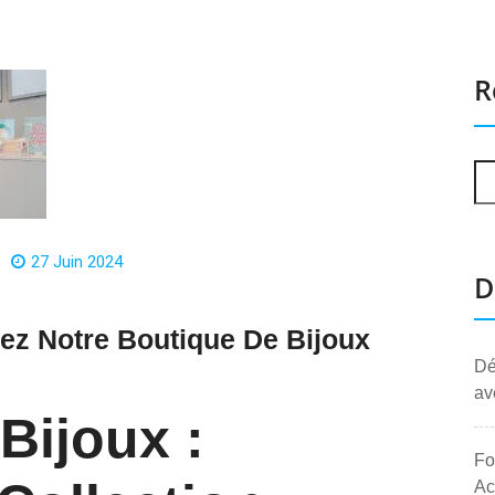
R
27 Juin 2024
D
rez Notre Boutique De Bijoux
Dé
av
Bijoux :
Fo
Ac