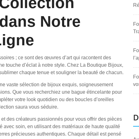
Collection
Ré
 dans Notre
Fo
Tr
Ligne
Fo
soires ; ce sont des œuvres d’art qui racontent des
l’
ne touche d’éclat à notre style. Chez La Boutique Bijoux,
sublimer chaque tenue et souligner la beauté de chacun.
Fo
vo
une vaste sélection de bijoux exquis, soigneusement
sions. Que vous recherchiez une bague étincelante pour
pléter votre look quotidien ou des boucles d’oreilles
llection saura vous séduire.
D
et des créateurs passionnés pour vous offrir des pièces
é avec soin, en utilisant des matériaux de haute qualité
s pierres précieuses authentiques. Chaque détail est pensé