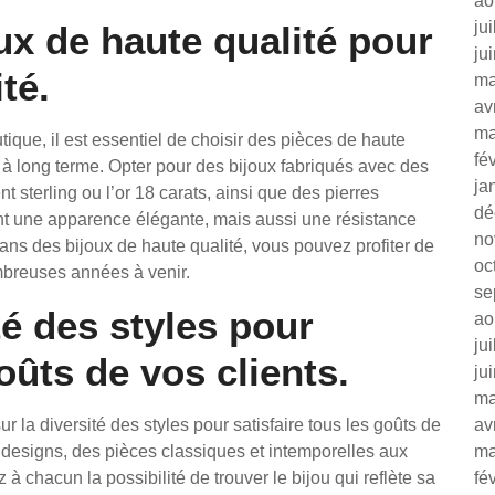
ao
ju
ux de haute qualité pour
ju
té.
ma
av
ma
ique, il est essentiel de choisir des pièces de haute
fé
lat à long terme. Opter pour des bijoux fabriqués avec des
ja
t sterling ou l’or 18 carats, ainsi que des pierres
dé
t une apparence élégante, mais aussi une résistance
no
ans des bijoux de haute qualité, vous pouvez profiter de
oc
mbreuses années à venir.
se
té des styles pour
ao
ju
goûts de vos clients.
ju
ma
ur la diversité des styles pour satisfaire tous les goûts de
av
designs, des pièces classiques et intemporelles aux
ma
à chacun la possibilité de trouver le bijou qui reflète sa
fé