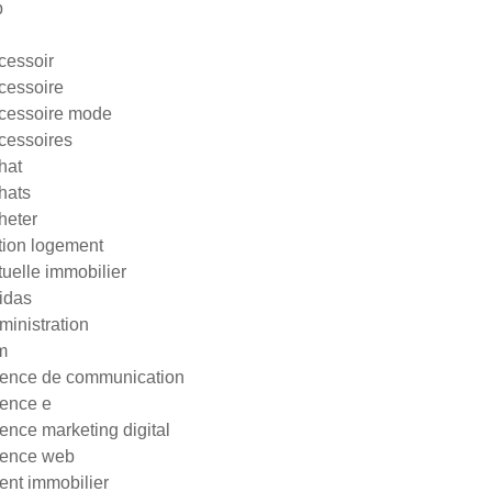
p
cessoir
cessoire
cessoire mode
cessoires
hat
hats
heter
tion logement
tuelle immobilier
idas
ministration
m
ence de communication
ence e
ence marketing digital
ence web
ent immobilier