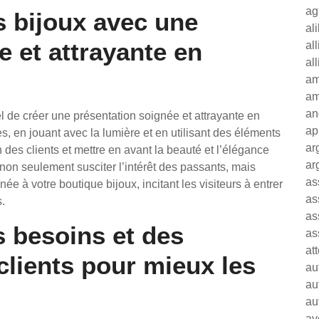
ag
s bijoux avec une
al
e et attrayante en
al
al
am
am
an
el de créer une présentation soignée et attrayante en
ap
s, en jouant avec la lumière et en utilisant des éléments
ar
on des clients et mettre en avant la beauté et l’élégance
ar
non seulement susciter l’intérêt des passants, mais
as
ée à votre boutique bijoux, incitant les visiteurs à entrer
as
.
as
s besoins et des
as
at
clients pour mieux les
au
au
au
av