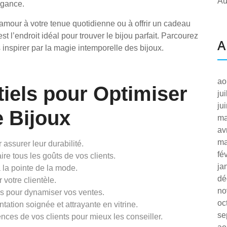
Au
égance.
amour à votre tenue quotidienne ou à offrir un cadeau
 l’endroit idéal pour trouver le bijou parfait. Parcourez
A
 inspirer par la magie intemporelle des bijoux.
ao
tiels pour Optimiser
ju
ju
e Bijoux
ma
av
ma
assurer leur durabilité.
fé
aire tous les goûts de vos clients.
ja
 la pointe de la mode.
dé
 votre clientèle.
no
s pour dynamiser vos ventes.
oc
ation soignée et attrayante en vitrine.
se
nces de vos clients pour mieux les conseiller.