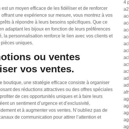
4 
est un moyen efficace de les fidéliser et de renforcer
a2
n offrant une expérience sur mesure, vous montrez à vos
ac
 prêts à répondre à leurs besoins spécifiques. Que ce
ac
en adaptant les bijoux en fonction de leurs préférences
ac
, la personnalisation renforce le lien avec vos clients et
ac
s pièces uniques.
ac
ac
otions ou ventes
ac
ac
ser vos ventes.
ac
ad
 boutique, une stratégie efficace consiste à organiser
ad
sant des réductions attractives ou des offres spéciales
af
profiter de ces opportunités uniques et à faire leurs
ag
éent un sentiment d’urgence et d’exclusivité,
ag
pidement et à augmenter vos ventes. N’oubliez pas de
ag
naux de communication pour attirer l’attention et
ag
ag