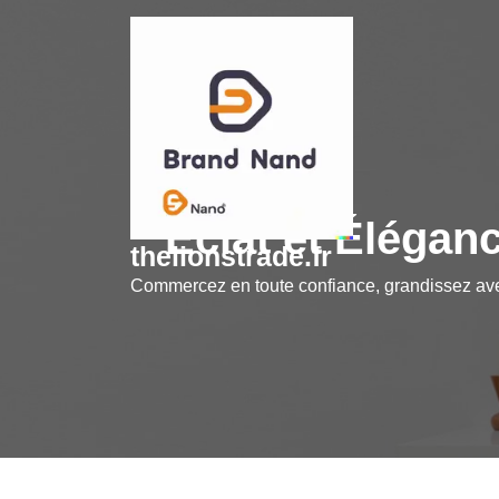
Skip
to
content
Éclat et Élégan
thelionstrade.fr
Commercez en toute confiance, grandissez a