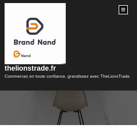
content
Découvrez l’Élégance
Intemporelle chez
thelionstrade.fr
Bijou Boutique
Commercez en toute confiance, grandissez avec TheLionsTrade