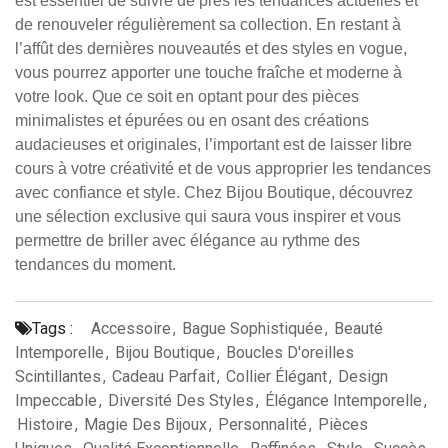
est essentiel de suivre de près les tendances actuelles et
de renouveler régulièrement sa collection. En restant à
l’affût des dernières nouveautés et des styles en vogue,
vous pourrez apporter une touche fraîche et moderne à
votre look. Que ce soit en optant pour des pièces
minimalistes et épurées ou en osant des créations
audacieuses et originales, l’important est de laisser libre
cours à votre créativité et de vous approprier les tendances
avec confiance et style. Chez Bijou Boutique, découvrez
une sélection exclusive qui saura vous inspirer et vous
permettre de briller avec élégance au rythme des
tendances du moment.
Tags :
Accessoire
,
Bague Sophistiquée
,
Beauté
Intemporelle
,
Bijou Boutique
,
Boucles D'oreilles
Scintillantes
,
Cadeau Parfait
,
Collier Élégant
,
Design
Impeccable
,
Diversité Des Styles
,
Élégance Intemporelle
,
Histoire
,
Magie Des Bijoux
,
Personnalité
,
Pièces