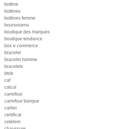
bottine
bottines
bottines femme
boursorama
boutique des marques
boutique tendance
box e commerce
bracelet
bracelet homme
bracelets
btob
caf
calcul
carrefour
carrefour banque
cartier
certificat
cetelem
chaussure