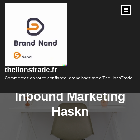
content
Boostez Votre
Stratégie Digitale
thelionstrade.fr
avec l’Agence
Commercez en toute confiance, grandissez avec TheLionsTrade
Inbound Marketing
Haskn