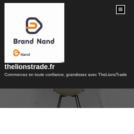
content
Étiquette :
fournisseur d’hébergement
thelionstrade.fr
choisi et les options sélectionnées
Commercez en toute confiance, grandissez avec TheLionsTrade