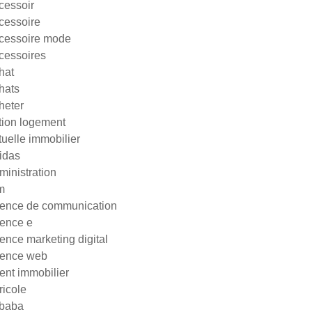
cessoir
cessoire
cessoire mode
cessoires
hat
hats
heter
tion logement
tuelle immobilier
idas
ministration
m
ence de communication
ence e
ence marketing digital
ence web
ent immobilier
ricole
ibaba