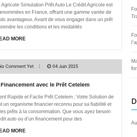
 Agricole Simulation Prêt Auto Le Crédit Agricole est
Fo
us renommées en France, offrant une gamme variée de
Tr
 auto avantageux. Avant de vous engager dans un prêt
prendre les conditions et les modalités
Fo
EAD MORE
l’
Ma
No Comment Yet
04 Juin 2025
fo
 Financement avec le Prêt Cetelem
nt Rapide et Facile Prêt Cetelem : Votre Solution de
D
un organisme financier reconnu pour sa fiabilité et
des prêts à la consommation. Que vous ayez besoin
édit auto ou d’un financement pour des
Au
EAD MORE