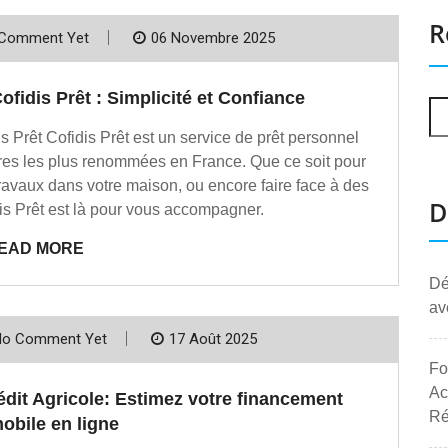
R
Comment Yet
06 Novembre 2025
ofidis Prêt : Simplicité et Confiance
 Prêt Cofidis Prêt est un service de prêt personnel
ières les plus renommées en France. Que ce soit pour
travaux dans votre maison, ou encore faire face à des
D
s Prêt est là pour vous accompagner.
EAD MORE
Dé
av
No Comment Yet
17 Août 2025
Fo
Ac
édit Agricole: Estimez votre financement
Ré
obile en ligne