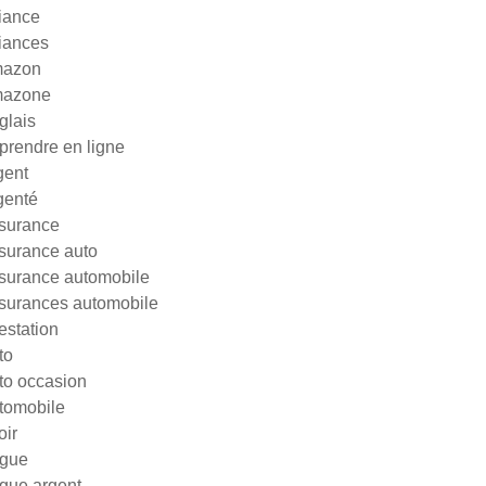
liance
liances
azon
azone
glais
prendre en ligne
gent
genté
surance
surance auto
surance automobile
surances automobile
testation
to
to occasion
tomobile
oir
gue
gue argent