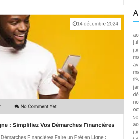
A
14 décembre 2024
ao
ju
ju
ma
av
ma
fé
ja
dé
no
r
No Comment Yet
oc
se
ao
ne : Simplifiez Vos Démarches Financières
ju
s Démarches Financières Faire un Prêt en Ligne :