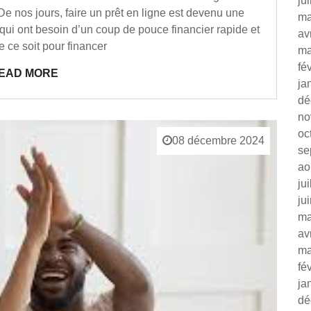
ju
 nos jours, faire un prêt en ligne est devenu une
ma
qui ont besoin d’un coup de pouce financier rapide et
av
e ce soit pour financer
ma
fé
EAD MORE
ja
dé
no
oc
08 décembre 2024
se
ao
ju
ju
ma
av
ma
fé
ja
dé