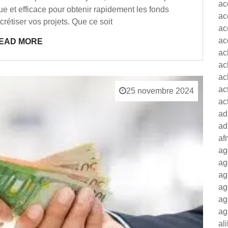
ac
ue et efficace pour obtenir rapidement les fonds
ac
rétiser vos projets. Que ce soit
ac
ac
EAD MORE
ac
ac
ac
ac
25 novembre 2024
ac
ad
ad
af
ag
ag
ag
ag
ag
ag
al