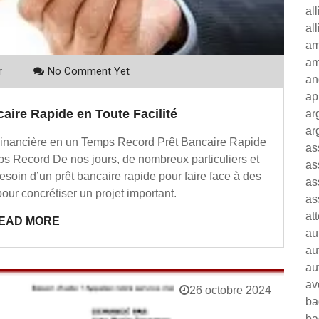
al
al
am
am
r
No Comment Yet
an
ap
aire Rapide en Toute Facilité
ar
ar
 Financière en un Temps Record Prêt Bancaire Rapide
as
ps Record De nos jours, de nombreux particuliers et
as
esoin d’un prêt bancaire rapide pour faire face à des
as
ur concrétiser un projet important.
as
at
EAD MORE
au
au
au
av
26 octobre 2024
ba
ba