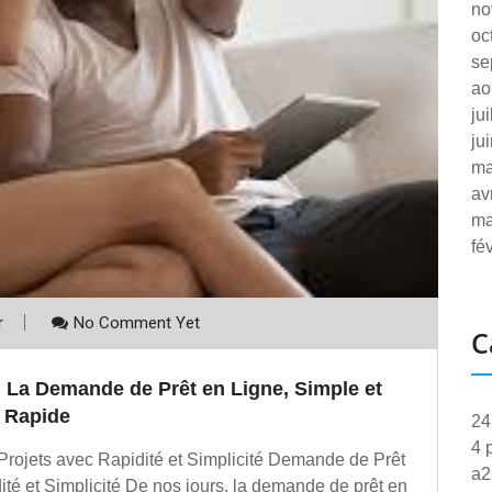
no
oc
se
ao
ju
ju
ma
av
ma
fé
r
No Comment Yet
C
 : La Demande de Prêt en Ligne, Simple et
Rapide
24
4 
Projets avec Rapidité et Simplicité Demande de Prêt
a2
ité et Simplicité De nos jours, la demande de prêt en