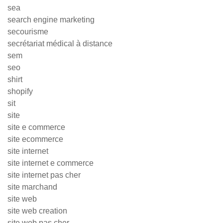
sea
search engine marketing
secourisme
secrétariat médical à distance
sem
seo
shirt
shopify
sit
site
site e commerce
site ecommerce
site internet
site internet e commerce
site internet pas cher
site marchand
site web
site web creation
site web pas cher