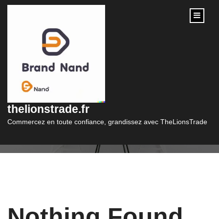
content
Catégorie :
comptabilité
thelionstrade.fr
Commercez en toute confiance, grandissez avec TheLionsTrade
Nothing Found