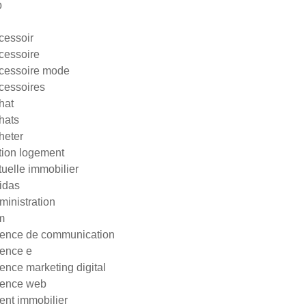
p
cessoir
cessoire
cessoire mode
cessoires
hat
hats
heter
tion logement
tuelle immobilier
idas
ministration
m
ence de communication
ence e
ence marketing digital
ence web
ent immobilier