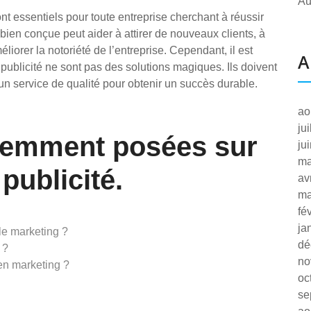
Au
ont essentiels pour toute entreprise cherchant à réussir
en conçue peut aider à attirer de nouveaux clients, à
méliorer la notoriété de l’entreprise. Cependant, il est
A
 publicité ne sont pas des solutions magiques. Ils doivent
 un service de qualité pour obtenir un succès durable.
ao
ju
uemment posées sur
ju
ma
 publicité.
av
ma
fé
ja
 le marketing ?
dé
 ?
no
 en marketing ?
oc
se