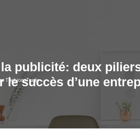
la publicité: deux pilie
r le succès d’une entrep
vec TheLionsTrade