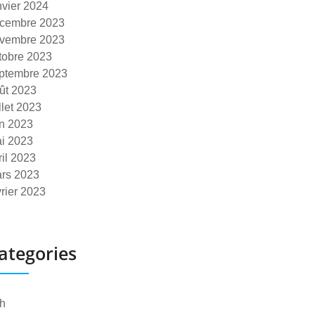
nvier 2024
cembre 2023
vembre 2023
tobre 2023
ptembre 2023
ût 2023
illet 2023
in 2023
i 2023
ril 2023
rs 2023
vrier 2023
ategories
h