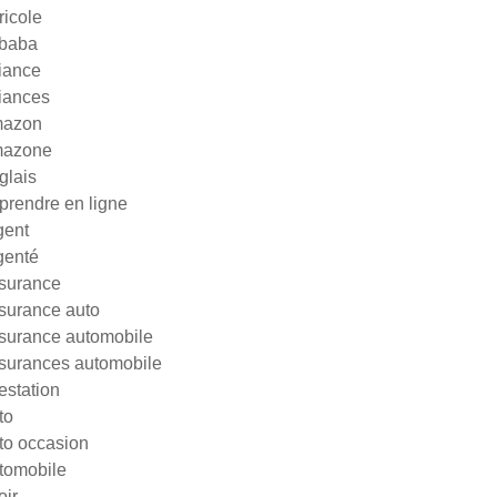
ricole
ibaba
liance
liances
azon
azone
glais
prendre en ligne
gent
genté
surance
surance auto
surance automobile
surances automobile
testation
to
to occasion
tomobile
oir