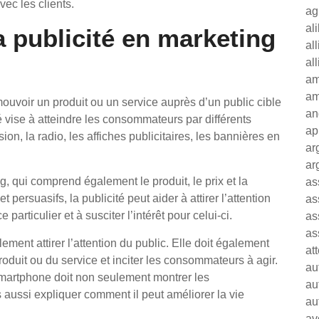
vec les clients.
ag
al
la publicité en marketing
al
al
am
am
mouvoir un produit ou un service auprès d’un public cible
an
é vise à atteindre les consommateurs par différents
ap
ion, la radio, les affiches publicitaires, les bannières en
ar
ar
g, qui comprend également le produit, le prix et la
as
t persuasifs, la publicité peut aider à attirer l’attention
as
articulier et à susciter l’intérêt pour celui-ci.
as
as
ement attirer l’attention du public. Elle doit également
at
duit ou du service et inciter les consommateurs à agir.
au
artphone doit non seulement montrer les
au
 aussi expliquer comment il peut améliorer la vie
au
av