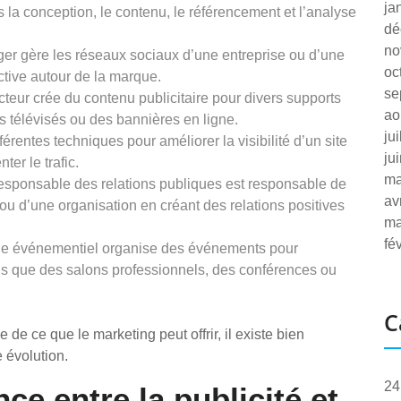
ja
 la conception, le contenu, le référencement et l’analyse
dé
no
 gère les réseaux sociaux d’une entreprise ou d’une
oc
tive autour de la marque.
se
teur crée du contenu publicitaire pour divers supports
ao
 télévisés ou des bannières en ligne.
ju
rentes techniques pour améliorer la visibilité d’un site
ju
er le trafic.
ma
esponsable des relations publiques est responsable de
av
 ou d’une organisation en créant des relations positives
ma
fé
le événementiel organise des événements pour
els que des salons professionnels, des conférences ou
C
 de ce que le marketing peut offrir, il existe bien
 évolution.
24
nce entre la publicité et