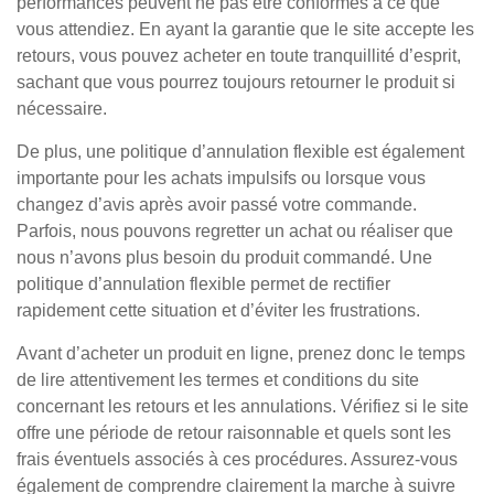
performances peuvent ne pas être conformes à ce que
vous attendiez. En ayant la garantie que le site accepte les
retours, vous pouvez acheter en toute tranquillité d’esprit,
sachant que vous pourrez toujours retourner le produit si
nécessaire.
De plus, une politique d’annulation flexible est également
importante pour les achats impulsifs ou lorsque vous
changez d’avis après avoir passé votre commande.
Parfois, nous pouvons regretter un achat ou réaliser que
nous n’avons plus besoin du produit commandé. Une
politique d’annulation flexible permet de rectifier
rapidement cette situation et d’éviter les frustrations.
Avant d’acheter un produit en ligne, prenez donc le temps
de lire attentivement les termes et conditions du site
concernant les retours et les annulations. Vérifiez si le site
offre une période de retour raisonnable et quels sont les
frais éventuels associés à ces procédures. Assurez-vous
également de comprendre clairement la marche à suivre