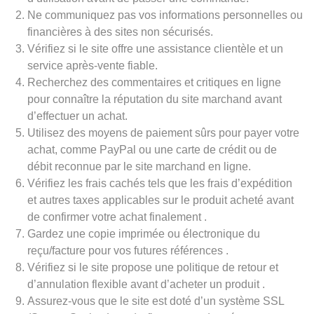
Ne communiquez pas vos informations personnelles ou
financières à des sites non sécurisés.
Vérifiez si le site offre une assistance clientèle et un
service après-vente fiable.
Recherchez des commentaires et critiques en ligne
pour connaître la réputation du site marchand avant
d’effectuer un achat.
Utilisez des moyens de paiement sûrs pour payer votre
achat, comme PayPal ou une carte de crédit ou de
débit reconnue par le site marchand en ligne.
Vérifiez les frais cachés tels que les frais d’expédition
et autres taxes applicables sur le produit acheté avant
de confirmer votre achat finalement .
Gardez une copie imprimée ou électronique du
reçu/facture pour vos futures références .
Vérifiez si le site propose une politique de retour et
d’annulation flexible avant d’acheter un produit .
Assurez-vous que le site est doté d’un système SSL