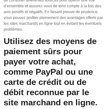
de consulter différentes sources pour obtenir une vue
d’ensemble et assurez-vous de tenir compte à la fois des
avis positifs et négatifs. En faisant preuve de prudence,
vous pouvez profiter pleinement des avantages offerts par
les sites marchands en ligne tout en évitant les éventuels
problèmes.
Utilisez des moyens de
paiement sûrs pour
payer votre achat,
comme PayPal ou une
carte de crédit ou de
débit reconnue par le
site marchand en ligne.