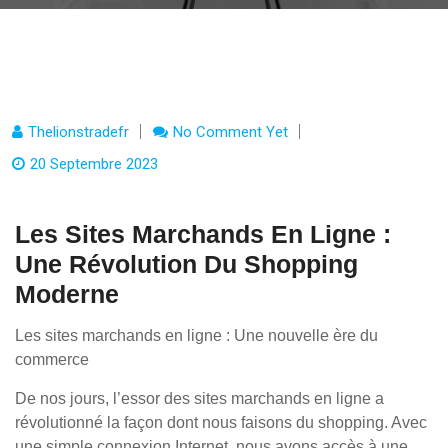
Thelionstradefr
No Comment Yet
20 Septembre 2023
Les Sites Marchands En Ligne :
Une Révolution Du Shopping
Moderne
Les sites marchands en ligne : Une nouvelle ère du
commerce
De nos jours, l’essor des sites marchands en ligne a
révolutionné la façon dont nous faisons du shopping. Avec
une simple connexion Internet, nous avons accès à une