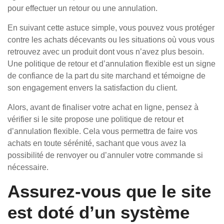
pour effectuer un retour ou une annulation.
En suivant cette astuce simple, vous pouvez vous protéger
contre les achats décevants ou les situations où vous vous
retrouvez avec un produit dont vous n’avez plus besoin.
Une politique de retour et d’annulation flexible est un signe
de confiance de la part du site marchand et témoigne de
son engagement envers la satisfaction du client.
Alors, avant de finaliser votre achat en ligne, pensez à
vérifier si le site propose une politique de retour et
d’annulation flexible. Cela vous permettra de faire vos
achats en toute sérénité, sachant que vous avez la
possibilité de renvoyer ou d’annuler votre commande si
nécessaire.
Assurez-vous que le site
est doté d’un système