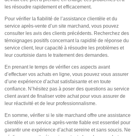
les résoudre rapidement et efficacement.
Pour vérifier la fiabilité de l’assistance clientèle et du
service après-vente d’un site marchand, vous pouvez
consulter les avis des clients précédents. Recherchez des
témoignages positifs concernant la rapidité de réponse du
service client, leur capacité à résoudre les problèmes et
leur courtoisie dans le traitement des demandes.
En prenant le temps de vérifier ces aspects avant
d’effectuer vos achats en ligne, vous pouvez vous assurer
d’une expérience d’achat satisfaisante et en toute
confiance. N’hésitez pas à poser des questions au service
client avant de finaliser votre achat pour vous assurer de
leur réactivité et de leur professionnalisme.
En somme, vérifier si le site marchand offre une assistance
clientèle et un service après-vente fiable est essentiel pour
garantir une expérience d’achat sereine et sans soucis. Ne