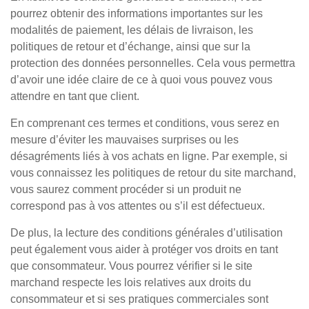
pourrez obtenir des informations importantes sur les
modalités de paiement, les délais de livraison, les
politiques de retour et d’échange, ainsi que sur la
protection des données personnelles. Cela vous permettra
d’avoir une idée claire de ce à quoi vous pouvez vous
attendre en tant que client.
En comprenant ces termes et conditions, vous serez en
mesure d’éviter les mauvaises surprises ou les
désagréments liés à vos achats en ligne. Par exemple, si
vous connaissez les politiques de retour du site marchand,
vous saurez comment procéder si un produit ne
correspond pas à vos attentes ou s’il est défectueux.
De plus, la lecture des conditions générales d’utilisation
peut également vous aider à protéger vos droits en tant
que consommateur. Vous pourrez vérifier si le site
marchand respecte les lois relatives aux droits du
consommateur et si ses pratiques commerciales sont