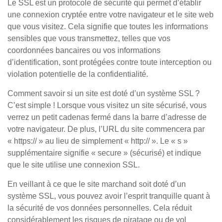
Le SSL est un protocole de sécurité qui permet d’établir
une connexion cryptée entre votre navigateur et le site web
que vous visitez. Cela signifie que toutes les informations
sensibles que vous transmettez, telles que vos
coordonnées bancaires ou vos informations
d’identification, sont protégées contre toute interception ou
violation potentielle de la confidentialité.
Comment savoir si un site est doté d’un système SSL ?
C’est simple ! Lorsque vous visitez un site sécurisé, vous
verrez un petit cadenas fermé dans la barre d’adresse de
votre navigateur. De plus, l’URL du site commencera par
« https:// » au lieu de simplement « http:// ». Le « s »
supplémentaire signifie « secure » (sécurisé) et indique
que le site utilise une connexion SSL.
En veillant à ce que le site marchand soit doté d’un
système SSL, vous pouvez avoir l’esprit tranquille quant à
la sécurité de vos données personnelles. Cela réduit
considérablement les risques de piratage ou de vol