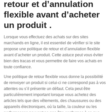
retour et d’annulation
flexible avant d’acheter
un produit .
Lorsque vous effectuez des achats sur des sites
marchands en ligne, il est essentiel de vérifier si le site
propose une politique de retour et d’annulation flexible
avant d’acheter un produit. Cette astuce peut vous éviter
bien des tracas et vous permettre de faire vos achats en
toute confiance.
Une politique de retour flexible vous donne la possibilité
de renvoyer un produit si celui-ci ne correspond pas à vos
attentes ou s’il présente un défaut. Cela peut être
particulièrement important lorsque vous achetez des
articles tels que des vêtements, des chaussures ou des
appareils électroniques, où la taille, la couleur ou les