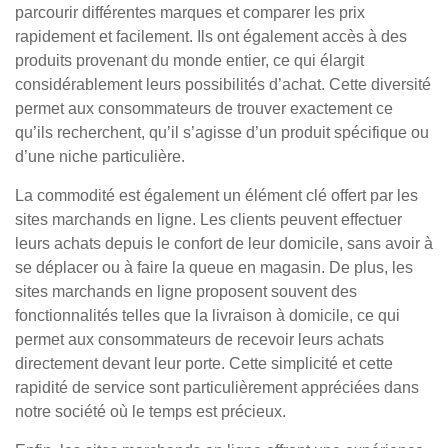
parcourir différentes marques et comparer les prix
rapidement et facilement. Ils ont également accès à des
produits provenant du monde entier, ce qui élargit
considérablement leurs possibilités d’achat. Cette diversité
permet aux consommateurs de trouver exactement ce
qu’ils recherchent, qu’il s’agisse d’un produit spécifique ou
d’une niche particulière.
La commodité est également un élément clé offert par les
sites marchands en ligne. Les clients peuvent effectuer
leurs achats depuis le confort de leur domicile, sans avoir à
se déplacer ou à faire la queue en magasin. De plus, les
sites marchands en ligne proposent souvent des
fonctionnalités telles que la livraison à domicile, ce qui
permet aux consommateurs de recevoir leurs achats
directement devant leur porte. Cette simplicité et cette
rapidité de service sont particulièrement appréciées dans
notre société où le temps est précieux.