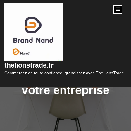
content
Le marketing
publicitaire : un levier
thelionstrade.fr
indispensable pour
Commercez en toute confiance, grandissez avec TheLionsTrade
votre entreprise