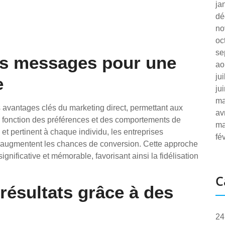
ja
dé
no
oc
se
es messages pour une
ao
ju
e
ju
ma
 avantages clés du marketing direct, permettant aux
av
 fonction des préférences et des comportements de
ma
 et pertinent à chaque individu, les entreprises
fé
et augmentent les chances de conversion. Cette approche
ignificative et mémorable, favorisant ainsi la fidélisation
C
résultats grâce à des
24