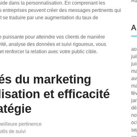
Au
side dans la personnalisation. En comprenant les
es entreprises peuvent créer des messages pertinents qui
peut se traduire par une augmentation du taux de
A
e puissante pour atteindre vos clients de manière
vité, analyse des données et suivi rigoureux, vous
ao
renforcer la relation avec votre public cible.
ju
ju
ma
lés du marketing
av
ma
isation et efficacité
fé
ja
atégie
dé
no
oc
eilleure pertinence
se
tils de suivi