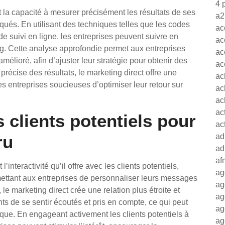
4 
 la capacité à mesurer précisément les résultats de ses
a2
qués. En utilisant des techniques telles que les codes
ac
de suivi en ligne, les entreprises peuvent suivre en
ac
ing. Cette analyse approfondie permet aux entreprises
ac
 amélioré, afin d’ajuster leur stratégie pour obtenir des
ac
écise des résultats, le marketing direct offre une
ac
es entreprises soucieuses d’optimiser leur retour sur
ac
ac
ac
s clients potentiels pour
ac
ru
ad
ad
af
interactivité qu’il offre avec les clients potentiels,
ag
ettant aux entreprises de personnaliser leurs messages
ag
, le marketing direct crée une relation plus étroite et
ag
nts de se sentir écoutés et pris en compte, ce qui peut
ag
rque. En engageant activement les clients potentiels à
ag