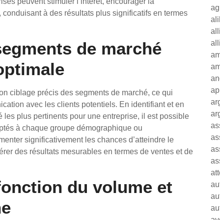
ises peuvent stimuler l’intérêt, encourager la
ag
, conduisant à des résultats plus significatifs en termes
al
al
 segments de marché
al
am
optimale
am
an
ap
son ciblage précis des segments de marché, ce qui
ar
ation avec les clients potentiels. En identifiant et en
ar
es plus pertinents pour une entreprise, il est possible
as
aptés à chaque groupe démographique ou
as
nter significativement les chances d’atteindre le
as
nérer des résultats mesurables en termes de ventes et de
as
at
fonction du volume et
au
au
ne
au
av