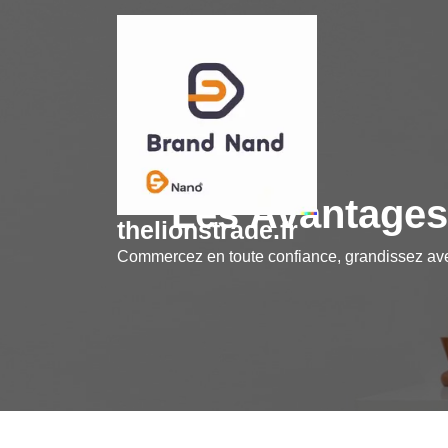
Skip
to
content
Les Avantages
thelionstrade.fr
Commercez en toute confiance, grandissez a