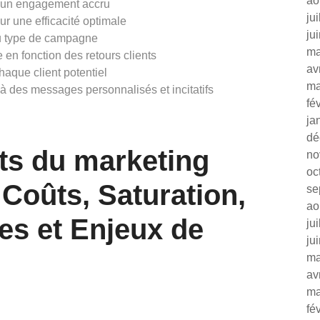
ao
our un engagement accru
ju
r une efficacité optimale
ju
du type de campagne
ma
e en fonction des retours clients
av
chaque client potentiel
ma
 des messages personnalisés et incitatifs
fé
ja
dé
ts du marketing
no
oc
, Coûts, Saturation,
se
ao
es et Enjeux de
ju
ju
ma
av
ma
fé