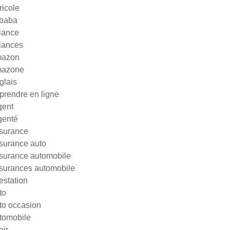
ricole
ibaba
liance
liances
azon
azone
glais
prendre en ligne
gent
genté
surance
surance auto
surance automobile
surances automobile
testation
to
to occasion
tomobile
oir