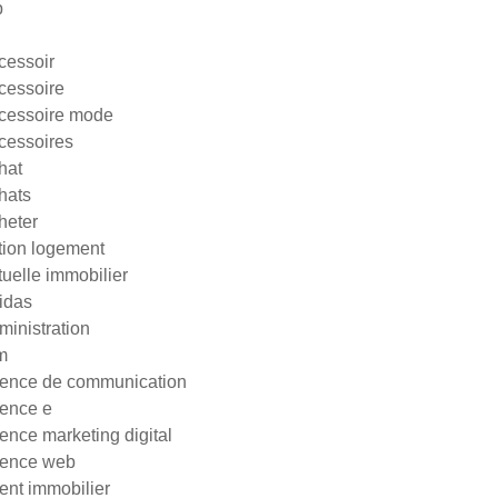
p
cessoir
cessoire
cessoire mode
cessoires
hat
hats
heter
tion logement
tuelle immobilier
idas
ministration
m
ence de communication
ence e
ence marketing digital
ence web
ent immobilier