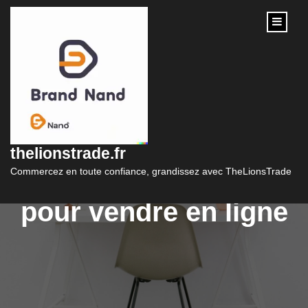
content
La boutique e-
commerce : une
thelionstrade.fr
solution pratique
Commercez en toute confiance, grandissez avec TheLionsTrade
pour vendre en ligne