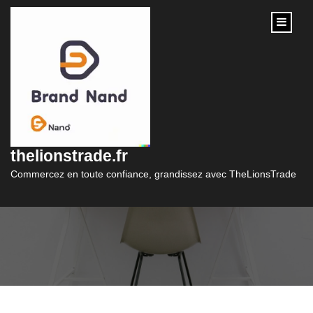
content
Guide pratique pour
faire un site e-
thelionstrade.fr
commerce réussi
Commercez en toute confiance, grandissez avec TheLionsTrade