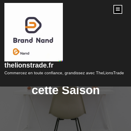
content
Découvrez les
Marques de Vêtement
thelionstrade.fr
les Plus En Vogue
Commercez en toute confiance, grandissez avec TheLionsTrade
cette Saison