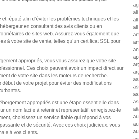
ag
al
e et réputé afin d’éviter les problèmes techniques et les
al
 l’hébergeur en consultant des avis clients ou en
al
opriétaires de sites web. Assurez-vous également que
am
s à votre site de vente, telles qu’un certificat SSL pour
am
an
ap
gement appropriés, vous vous assurez que votre site
ar
rofessionnel. Ces choix peuvent avoir un impact direct sur
ar
cement de votre site dans les moteurs de recherche.
as
 début de votre projet pour éviter des modifications
as
turbantes.
as
as
ébergement appropriés est une étape essentielle dans
at
ur un nom facile à retenir et représentatif, enregistrez-le
au
ment, choisissez un service fiable qui répond à vos
au
assante et de sécurité. Avec ces choix judicieux, vous
au
male à vos clients.
av