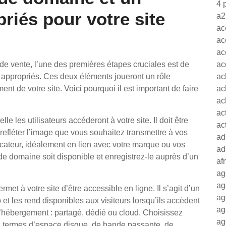
4 
iés pour votre site
a2
ac
ac
ac
 de vente, l’une des premières étapes cruciales est de
ac
appropriés. Ces deux éléments joueront un rôle
ac
ment de votre site. Voici pourquoi il est important de faire
ac
ac
ac
 les utilisateurs accéderont à votre site. Il doit être
ac
 et refléter l’image que vous souhaitez transmettre à vos
ad
ocateur, idéalement en lien avec votre marque ou vos
ad
e domaine soit disponible et enregistrez-le auprès d’un
af
ag
ag
rmet à votre site d’être accessible en ligne. Il s’agit d’un
ag
b et les rend disponibles aux visiteurs lorsqu’ils accèdent
ag
 d’hébergement : partagé, dédié ou cloud. Choisissez
ag
n termes d’espace disque, de bande passante, de