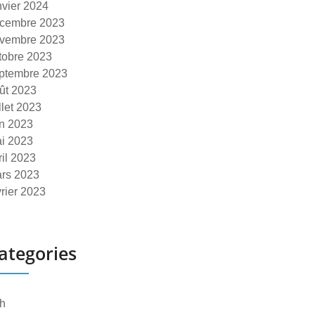
nvier 2024
cembre 2023
vembre 2023
tobre 2023
ptembre 2023
ût 2023
illet 2023
in 2023
i 2023
ril 2023
rs 2023
vrier 2023
ategories
h