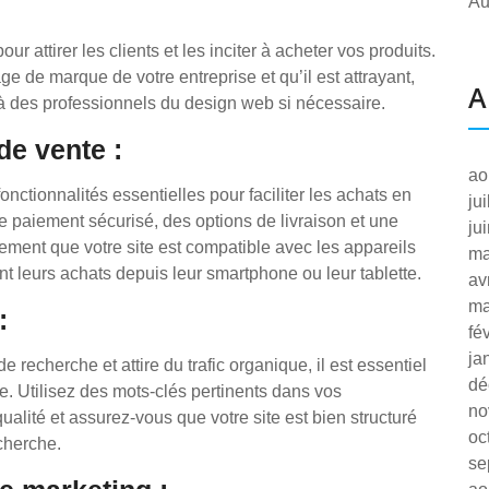
Au
ur attirer les clients et les inciter à acheter vos produits.
 de marque de votre entreprise et qu’il est attrayant,
A
el à des professionnels du design web si nécessaire.
de vente :
ao
onctionnalités essentielles pour faciliter les achats en
ju
e paiement sécurisé, des options de livraison et une
ju
ement que votre site est compatible avec les appareils
ma
nt leurs achats depuis leur smartphone ou leur tablette.
av
ma
:
fé
ja
de recherche et attire du trafic organique, il est essentiel
dé
e. Utilisez des mots-clés pertinents dans vos
no
ualité et assurez-vous que votre site est bien structuré
oc
echerche.
se