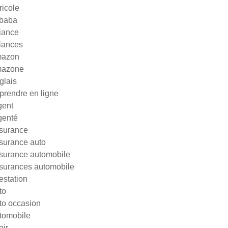
ricole
ibaba
liance
liances
azon
azone
glais
prendre en ligne
gent
genté
surance
surance auto
surance automobile
surances automobile
testation
to
to occasion
tomobile
oir