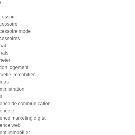
p
cessoir
cessoire
cessoire mode
cessoires
hat
hats
heter
tion logement
tuelle immobilier
idas
ministration
m
ence de communication
ence e
ence marketing digital
ence web
ent immobilier