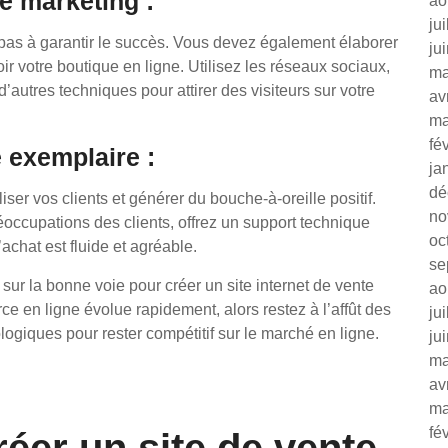
ie marketing :
ao
ju
it pas à garantir le succès. Vous devez également élaborer
ju
r votre boutique en ligne. Utilisez les réseaux sociaux,
ma
 d’autres techniques pour attirer des visiteurs sur votre
av
ma
fé
e exemplaire :
ja
dé
iser vos clients et générer du bouche-à-oreille positif.
no
ccupations des clients, offrez un support technique
oc
achat est fluide et agréable.
se
sur la bonne voie pour créer un site internet de vente
ao
 en ligne évolue rapidement, alors restez à l’affût des
ju
ogiques pour rester compétitif sur le marché en ligne.
ju
ma
av
ma
fé