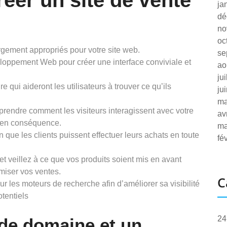
réer un site de vente
ja
dé
no
oc
ement appropriés pour votre site web.
se
eloppement Web pour créer une interface conviviale et
ao
ju
e qui aideront les utilisateurs à trouver ce qu’ils
ju
ma
prendre comment les visiteurs interagissent avec votre
av
r en conséquence.
ma
 que les clients puissent effectuer leurs achats en toute
fé
t veillez à ce que vos produits soient mis en avant
miser vos ventes.
C
r les moteurs de recherche afin d’améliorer sa visibilité
otentiels
24
de domaine et un