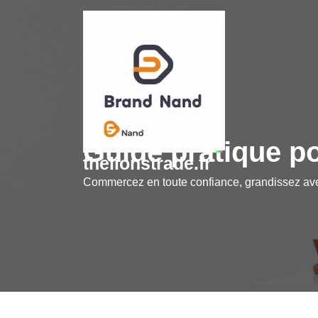
Skip
to
content
Guide pratique po
thelionstrade.fr
Commercez en toute confiance, grandissez a