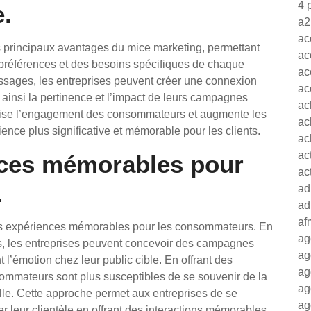
4 
e.
a2
ac
 principaux avantages du mice marketing, permettant
ac
préférences et des besoins spécifiques de chaque
ac
sages, les entreprises peuvent créer une connexion
ac
t ainsi la pertinence et l’impact de leurs campagnes
ac
orise l’engagement des consommateurs et augmente les
ac
ence plus significative et mémorable pour les clients.
ac
ac
nces mémorables pour
ac
.
ad
ad
af
des expériences mémorables pour les consommateurs. En
ag
es, les entreprises peuvent concevoir des campagnes
ag
nt l’émotion chez leur public cible. En offrant des
ag
ommateurs sont plus susceptibles de se souvenir de la
ag
elle. Cette approche permet aux entreprises de se
ag
r leur clientèle en offrant des interactions mémorables