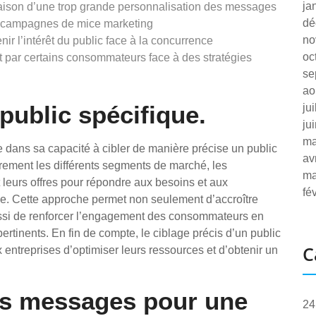
ja
 raison d’une trop grande personnalisation des messages
dé
 des campagnes de mice marketing
no
ir l’intérêt du public face à la concurrence
oc
et par certains consommateurs face à des stratégies
se
ao
public spécifique.
ju
ju
ma
 dans sa capacité à cibler de manière précise un public
av
irement les différents segments de marché, les
ma
leurs offres pour répondre aux besoins et aux
fé
e. Cette approche permet non seulement d’accroître
ussi de renforcer l’engagement des consommateurs en
rtinents. En fin de compte, le ciblage précis d’un public
C
entreprises d’optimiser leurs ressources et d’obtenir un
es messages pour une
24