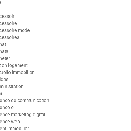
p
cessoir
cessoire
cessoire mode
cessoires
hat
hats
heter
tion logement
tuelle immobilier
idas
ministration
m
ence de communication
ence e
ence marketing digital
ence web
ent immobilier