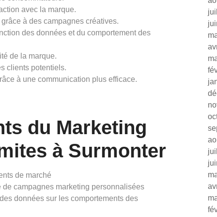
ao
action avec la marque.
ju
ce grâce à des campagnes créatives.
ju
fonction des données et du comportement des
ma
av
lité de la marque.
ma
 clients potentiels.
fé
grâce à une communication plus efficace.
ja
dé
no
oc
nts du Marketing
se
ao
imites à Surmonter
ju
ju
ma
ments de marché
av
ce de campagnes marketing personnalisées
ma
yse des données sur les comportements des
fé