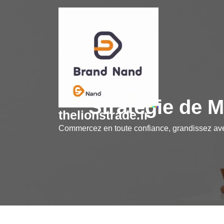
Skip
to
content
Stratégie de M
thelionstrade.fr
Commercez en toute confiance, grandissez a