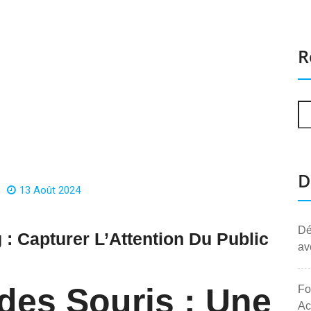
R
D
13 Août 2024
Dé
 : Capturer L’Attention Du Public
av
des Souris : Une
Fo
Ac