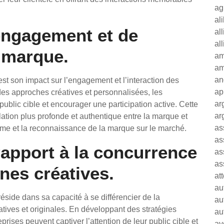
ag
al
engagement et de
al
al
a marque.
am
am
an
st son impact sur l’engagement et l’interaction des
ap
s approches créatives et personnalisées, les
ar
 public cible et encourager une participation active. Cette
ar
ation plus profonde et authentique entre la marque et
as
 terme et la reconnaissance de la marque sur le marché.
as
rapport à la concurrence
as
as
nes créatives.
at
au
éside dans sa capacité à se différencier de la
au
ves et originales. En développant des stratégies
au
rises peuvent captiver l’attention de leur public cible et
av