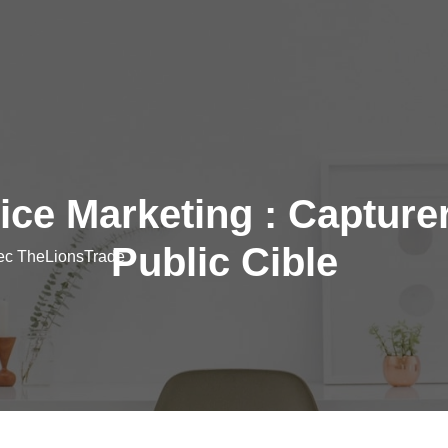
ice Marketing : Capturer
Public Cible
vec TheLionsTrade