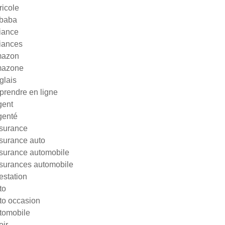
ricole
ibaba
liance
liances
azon
azone
glais
prendre en ligne
gent
genté
surance
surance auto
surance automobile
surances automobile
testation
to
to occasion
tomobile
oir