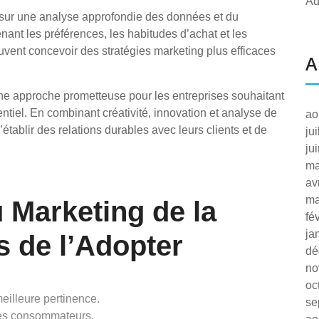
Au
 sur une analyse approfondie des données et du
t les préférences, les habitudes d’achat et les
euvent concevoir des stratégies marketing plus efficaces
A
ne approche prometteuse pour les entreprises souhaitant
iel. En combinant créativité, innovation et analyse de
ao
tablir des relations durables avec leurs clients et de
ju
ju
ma
av
ma
 Marketing de la
fé
ja
s de l’Adopter
dé
no
oc
illeure pertinence.
se
les consommateurs.