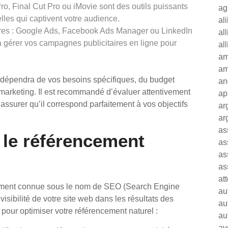
ro, Final Cut Pro ou iMovie sont des outils puissants
ag
lles qui captivent votre audience.
al
ires : Google Ads, Facebook Ads Manager ou LinkedIn
al
 gérer vos campagnes publicitaires en ligne pour
al
am
am
ls dépendra de vos besoins spécifiques, du budget
an
s marketing. Il est recommandé d’évaluer attentivement
ap
d’assurer qu’il correspond parfaitement à vos objectifs
ar
ar
as
le référencement
as
as
as
at
lement connue sous le nom de SEO (Search Engine
au
visibilité de votre site web dans les résultats des
au
pour optimiser votre référencement naturel :
au
av