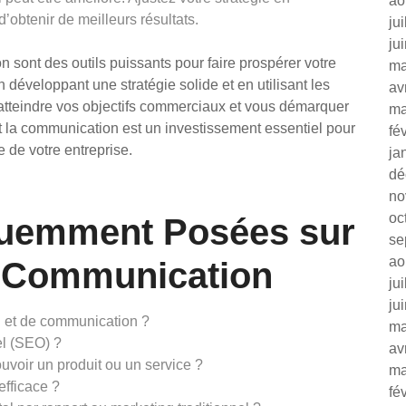
ao
d’obtenir de meilleurs résultats.
ju
ju
 sont des outils puissants pour faire prospérer votre
ma
 développant une stratégie solide et en utilisant les
av
tteindre vos objectifs commerciaux et vous démarquer
ma
et la communication est un investissement essentiel pour
fé
e de votre entreprise.
ja
dé
no
oc
quemment Posées sur
se
ao
la Communication
ju
ju
ng et de communication ?
ma
el (SEO) ?
av
ouvoir un produit ou un service ?
ma
fficace ?
fé