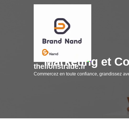
Skip
to
content
Marketing et C
thelionstrade.fr
Commercez en toute confiance, grandissez a