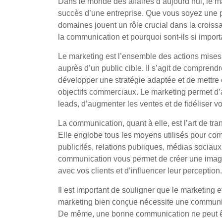
Dans le monde des affaires d’aujourd’hui, le m
succès d’une entreprise. Que vous soyez une pe
domaines jouent un rôle crucial dans la croissan
la communication et pourquoi sont-ils si import
Le marketing est l’ensemble des actions mises
auprès d’un public cible. Il s’agit de compren
développer une stratégie adaptée et de mettre 
objectifs commerciaux. Le marketing permet d’ac
leads, d’augmenter les ventes et de fidéliser vo
La communication, quant à elle, est l’art de tr
Elle englobe tous les moyens utilisés pour comm
publicités, relations publiques, médias sociau
communication vous permet de créer une image p
avec vos clients et d’influencer leur perception.
Il est important de souligner que le marketing e
marketing bien conçue nécessite une communicat
De même, une bonne communication ne peut êtr