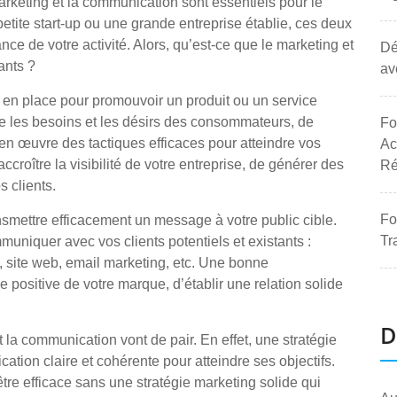
arketing et la communication sont essentiels pour le
tite start-up ou une grande entreprise établie, ces deux
ce de votre activité. Alors, qu’est-ce que le marketing et
Dé
ants ?
av
 en place pour promouvoir un produit ou un service
dre les besoins et les désirs des consommateurs, de
Fo
en œuvre des tactiques efficaces pour atteindre vos
Ac
croître la visibilité de votre entreprise, de générer des
Ré
s clients.
Fo
ansmettre efficacement un message à votre public cible.
Tr
uniquer avec vos clients potentiels et existants :
x, site web, email marketing, etc. Une bonne
ositive de votre marque, d’établir une relation solide
D
t la communication vont de pair. En effet, une stratégie
ion claire et cohérente pour atteindre ses objectifs.
e efficace sans une stratégie marketing solide qui