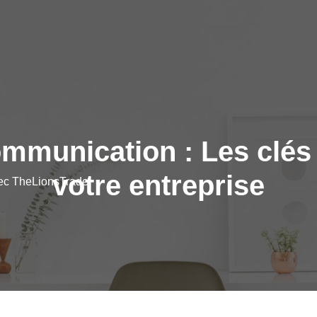
ommunication : Les clés
votre entreprise
vec TheLionsTrade