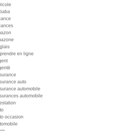
ricole
ibaba
liance
liances
azon
azone
glais
prendre en ligne
gent
genté
surance
surance auto
surance automobile
surances automobile
testation
to
to occasion
tomobile
oir