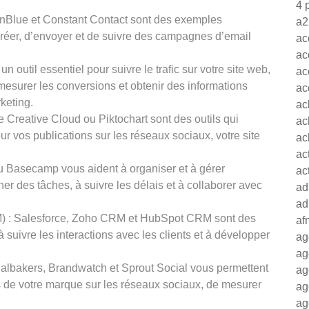
4 
dinBlue et Constant Contact sont des exemples
a2
créer, d’envoyer et de suivre des campagnes d’email
ac
ac
n outil essentiel pour suivre le trafic sur votre site web,
ac
mesurer les conversions et obtenir des informations
ac
rketing.
ac
 Creative Cloud ou Piktochart sont des outils qui
ac
pour vos publications sur les réseaux sociaux, votre site
ac
ac
 ou Basecamp vous aident à organiser et à gérer
ac
er des tâches, à suivre les délais et à collaborer avec
ad
ad
CRM) : Salesforce, Zoho CRM et HubSpot CRM sont des
af
à suivre les interactions avec les clients et à développer
ag
ag
ialbakers, Brandwatch et Sprout Social vous permettent
ag
es de votre marque sur les réseaux sociaux, de mesurer
ag
ag