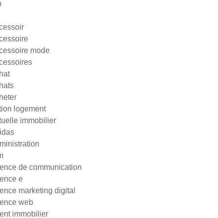
p
cessoir
cessoire
cessoire mode
cessoires
hat
hats
heter
tion logement
tuelle immobilier
idas
ministration
m
ence de communication
ence e
ence marketing digital
ence web
ent immobilier