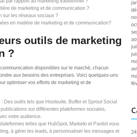
al par rapport au marketing traditionnel ?
ja
tière de marketing et de communication ?
dé
 sur les réseaux sociaux ?
no
ées en matière de marketing et de communication?
oc
se
leurs outils de marketing
ao
ju
n ?
ju
ma
de communication disponibles sur le marché, chacun
av
épondre aux besoins des entreprises. Voici quelques-uns
ma
our optimiser vos efforts de marketing et de
fé
 Des outils tels que Hootsuite, Buffer et Sprout Social
C
 publications sur différentes plateformes sociales,
avec votre audience.
 plateformes telles que HubSpot, Marketo et Pardot vous
ng, à gérer les leads, à personnaliser les messages et
24