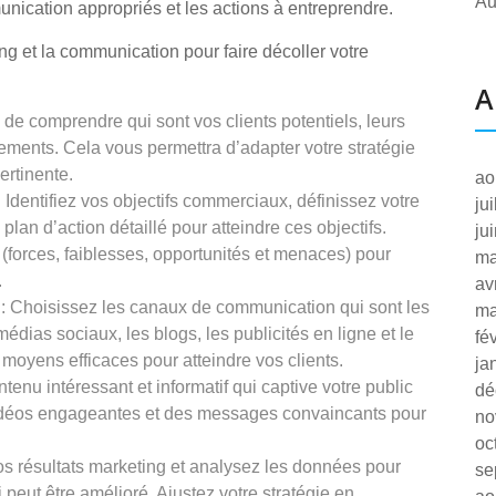
Au
nication appropriés et les actions à entreprendre.
ng et la communication pour faire décoller votre
A
el de comprendre qui sont vos clients potentiels, leurs
ements. Cela vous permettra d’adapter votre stratégie
rtinente.
ao
 Identifiez vos objectifs commerciaux, définissez votre
ju
plan d’action détaillé pour atteindre ces objectifs.
ju
 (forces, faiblesses, opportunités et menaces) pour
ma
.
av
 : Choisissez les canaux de communication qui sont les
ma
médias sociaux, les blogs, les publicités en ligne et le
fé
moyens efficaces pour atteindre vos clients.
ja
tenu intéressant et informatif qui captive votre public
dé
s vidéos engageantes et des messages convaincants pour
no
oc
os résultats marketing et analysez les données pour
se
peut être amélioré. Ajustez votre stratégie en