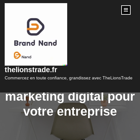
content
Les avantages
d’engager un
thelionstrade.fr
consultant en
Commercez en toute confiance, grandissez avec TheLionsTrade
marketing digital pour
votre entreprise