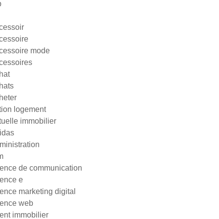
p
cessoir
cessoire
cessoire mode
cessoires
hat
hats
heter
tion logement
tuelle immobilier
idas
ministration
m
ence de communication
ence e
ence marketing digital
ence web
ent immobilier