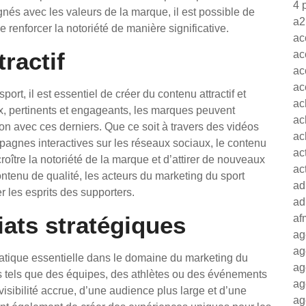
4 
ignés avec les valeurs de la marque, il est possible de
a2
enforcer la notoriété de manière significative.
ac
ractif
ac
ac
ac
rt, il est essentiel de créer du contenu attractif et
ac
x, pertinents et engageants, les marques peuvent
ac
ation avec ces derniers. Que ce soit à travers des vidéos
ac
mpagnes interactives sur les réseaux sociaux, le contenu
ac
roître la notoriété de la marque et d’attirer de nouveaux
ac
ntenu de qualité, les acteurs du marketing du sport
ad
 les esprits des supporters.
ad
iats stratégiques
af
ag
ag
pratique essentielle dans le domaine du marketing du
ag
és tels que des équipes, des athlètes ou des événements
ag
visibilité accrue, d’une audience plus large et d’une
ag