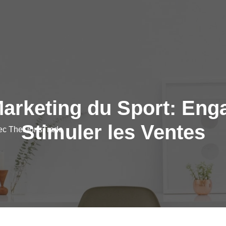
Marketing du Sport: Enga
Stimuler les Ventes
vec TheLionsTrade