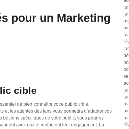
ao
ju
és pour un Marketing
ju
ma
av
ma
fé
ja
dé
no
oc
se
ao
ic cible
ju
ju
ma
ssentiel de bien connaître votre public cible.
av
 et les attentes des fans vous permettra d’adapter vos
ma
les besoins spécifiques de votre public, vous pourrez
fé
sonnent avec eux et renforcent leur engagement. La