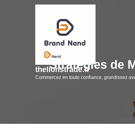
Skip
to
content
Stratégies de 
thelionstrade.fr
Commercez en toute confiance, grandissez a