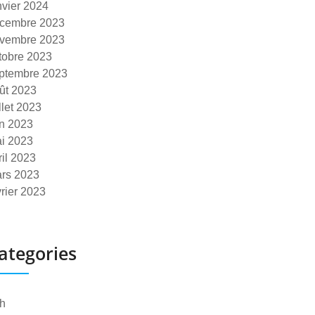
nvier 2024
cembre 2023
vembre 2023
tobre 2023
ptembre 2023
ût 2023
illet 2023
in 2023
i 2023
ril 2023
rs 2023
vrier 2023
ategories
h