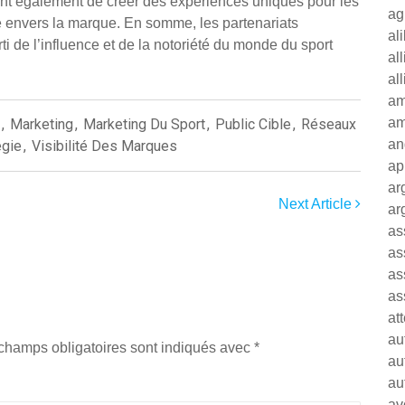
tent également de créer des expériences uniques pour les
ag
ité envers la marque. En somme, les partenariats
al
ti de l’influence et de la notoriété du monde du sport
al
al
am
am
,
Marketing
,
Marketing Du Sport
,
Public Cible
,
Réseaux
an
égie
,
Visibilité Des Marques
ap
ar
Next Article
ar
as
as
as
as
at
au
champs obligatoires sont indiqués avec
*
au
au
av