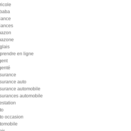
ricole
ibaba
liance
liances
azon
azone
glais
prendre en ligne
gent
genté
surance
surance auto
surance automobile
surances automobile
testation
to
to occasion
tomobile
oir