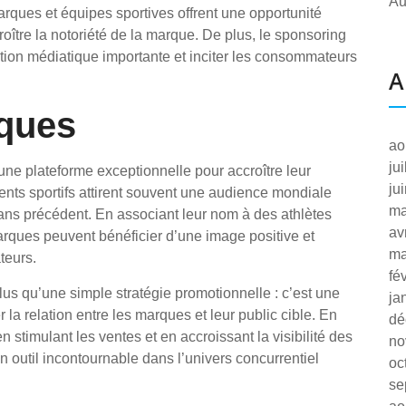
Au
marques et équipes sportives offrent une opportunité
roître la notoriété de la marque. De plus, le sponsoring
tion médiatique importante et inciter les consommateurs
A
rques
ao
ju
une plateforme exceptionnelle pour accroître leur
ju
ents sportifs attirent souvent une audience mondiale
ma
ans précédent. En associant leur nom à des athlètes
av
rques peuvent bénéficier d’une image positive et
ma
teurs.
fé
lus qu’une simple stratégie promotionnelle : c’est une
ja
la relation entre les marques et leur public cible. En
dé
 stimulant les ventes et en accroissant la visibilité des
no
n outil incontournable dans l’univers concurrentiel
oc
se