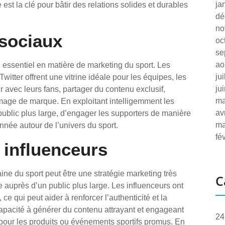
ja
est la clé pour bâtir des relations solides et durables
dé
no
 sociaux
oc
se
ao
l essentiel en matière de marketing du sport. Les
ju
itter offrent une vitrine idéale pour les équipes, les
ju
ir avec leurs fans, partager du contenu exclusif,
ma
mage de marque. En exploitant intelligemment les
av
public plus large, d’engager les supporters de manière
ma
née autour de l’univers du sport.
fé
 influenceurs
ne du sport peut être une stratégie marketing très
C
ue auprès d’un public plus large. Les influenceurs ont
 qui peut aider à renforcer l’authenticité et la
capacité à générer du contenu attrayant et engageant
24
s pour les produits ou événements sportifs promus. En