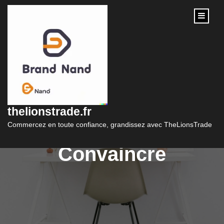
content
La Communication
Marketing : L’Art de
thelionstrade.fr
Séduire et
Commercez en toute confiance, grandissez avec TheLionsTrade
Convaincre