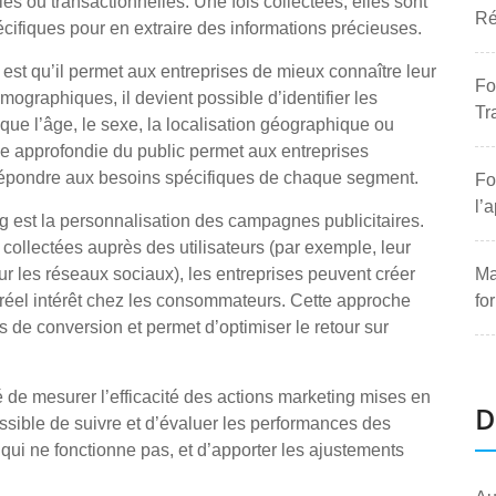
 ou transactionnelles. Une fois collectées, elles sont
Ré
écifiques pour en extraire des informations précieuses.
st qu’il permet aux entreprises de mieux connaître leur
Fo
ographiques, il devient possible d’identifier les
Tr
s que l’âge, le sexe, la localisation géographique ou
ce approfondie du public permet aux entreprises
 répondre aux besoins spécifiques de chaque segment.
Fo
l’
ng est la personnalisation des campagnes publicitaires.
collectées auprès des utilisateurs (par exemple, leur
sur les réseaux sociaux), les entreprises peuvent créer
Ma
 réel intérêt chez les consommateurs. Cette approche
fo
de conversion et permet d’optimiser le retour sur
é de mesurer l’efficacité des actions marketing mises en
D
ossible de suivre et d’évaluer les performances des
 qui ne fonctionne pas, et d’apporter les ajustements