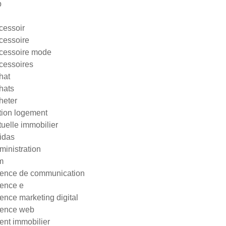
p
cessoir
cessoire
cessoire mode
cessoires
hat
hats
heter
tion logement
tuelle immobilier
idas
ministration
m
ence de communication
ence e
ence marketing digital
ence web
ent immobilier