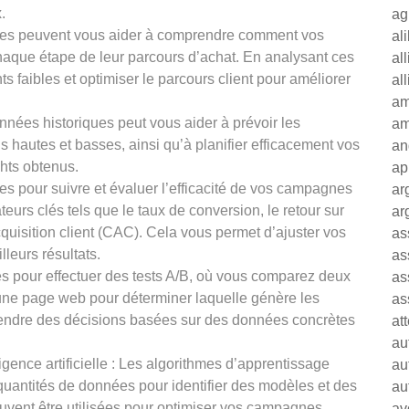
.
ag
nées peuvent vous aider à comprendre comment vos
al
chaque étape de leur parcours d’achat. En analysant ces
al
ts faibles et optimiser le parcours client pour améliorer
al
am
onnées historiques peut vous aider à prévoir les
am
 hautes et basses, ainsi qu’à planifier efficacement vos
an
hts obtenus.
ap
es pour suivre et évaluer l’efficacité de vos campagnes
ar
urs clés tels que le taux de conversion, le retour sur
ar
quisition client (CAC). Cela vous permet d’ajuster vos
as
lleurs résultats.
as
es pour effectuer des tests A/B, où vous comparez deux
as
une page web pour déterminer laquelle génère les
as
prendre des décisions basées sur des données concrètes
at
au
ligence artificielle : Les algorithmes d’apprentissage
au
uantités de données pour identifier des modèles et des
au
uvent être utilisées pour optimiser vos campagnes
av