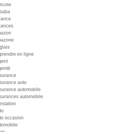
ricole
ibaba
liance
liances
azon
azone
glais
prendre en ligne
gent
genté
surance
surance auto
surance automobile
surances automobile
testation
to
to occasion
tomobile
oir