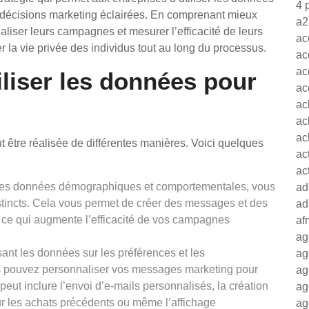
4 
s décisions marketing éclairées. En comprenant mieux
a2
aliser leurs campagnes et mesurer l’efficacité de leurs
ac
r la vie privée des individus tout au long du processus.
ac
ac
liser les données pour
ac
ac
ac
ac
t être réalisée de différentes manières. Voici quelques
ac
ac
nt les données démographiques et comportementales, vous
ad
stincts. Cela vous permet de créer des messages et des
ad
 ce qui augmente l’efficacité de vos campagnes
af
ag
nt les données sur les préférences et les
ag
s pouvez personnaliser vos messages marketing pour
ag
eut inclure l’envoi d’e-mails personnalisés, la création
ag
 les achats précédents ou même l’affichage
ag