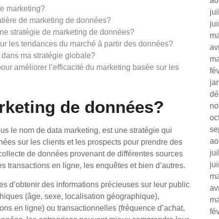
ao
le marketing?
ju
matière de marketing de données?
ju
nne stratégie de marketing de données?
ma
sur les tendances du marché à partir des données?
av
 dans ma stratégie globale?
ma
our améliorer l’efficacité du marketing basée sur les
fé
ja
dé
arketing de données?
no
oc
se
 le nom de data marketing, est une stratégie qui
ao
onnées sur les clients et les prospects pour prendre des
ju
a collecte de données provenant de différentes sources
ju
es transactions en ligne, les enquêtes et bien d’autres.
ma
 d’obtenir des informations précieuses sur leur public
av
hiques (âge, sexe, localisation géographique),
ma
ons en ligne) ou transactionnelles (fréquence d’achat,
fé