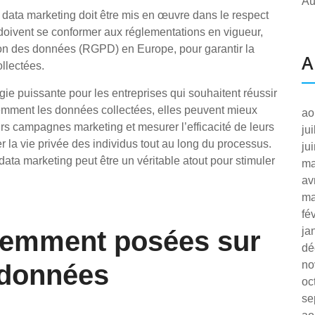
Au
e data marketing doit être mis en œuvre dans le respect
s doivent se conformer aux réglementations en vigueur,
tion des données (RGPD) en Europe, pour garantir la
A
ollectées.
gie puissante pour les entreprises qui souhaitent réussir
gemment les données collectées, elles peuvent mieux
ao
urs campagnes marketing et mesurer l’efficacité de leurs
ju
r la vie privée des individus tout au long du processus.
ju
ata marketing peut être un véritable atout pour stimuler
ma
av
ma
fé
ja
uemment posées sur
dé
no
 données
oc
se