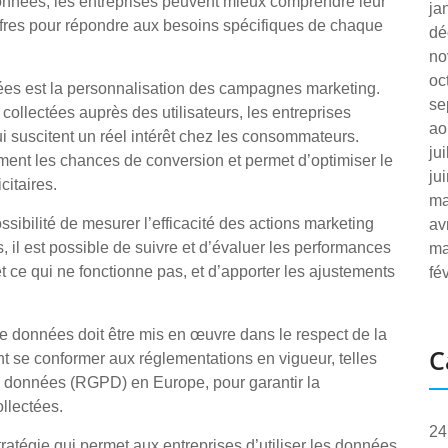
onnées, les entreprises peuvent mieux comprendre leur
ja
ffres pour répondre aux besoins spécifiques de chaque
dé
no
oc
ées est la personnalisation des campagnes marketing.
se
collectées auprès des utilisateurs, les entreprises
ao
i suscitent un réel intérêt chez les consommateurs.
ju
ent les chances de conversion et permet d’optimiser le
ju
itaires.
ma
sibilité de mesurer l’efficacité des actions marketing
av
 il est possible de suivre et d’évaluer les performances
ma
t ce qui ne fonctionne pas, et d’apporter les ajustements
fé
de données doit être mis en œuvre dans le respect de la
C
nt se conformer aux réglementations en vigueur, telles
s données (RGPD) en Europe, pour garantir la
ollectées.
24
atégie qui permet aux entreprises d’utiliser les données