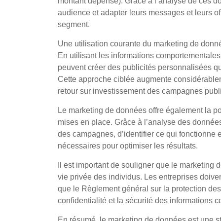
montant dépensé). Grâce à l’analyse de ces d
audience et adapter leurs messages et leurs o
segment.
Une utilisation courante du marketing de donn
En utilisant les informations comportementales 
peuvent créer des publicités personnalisées qu
Cette approche ciblée augmente considérablem
retour sur investissement des campagnes public
Le marketing de données offre également la pos
mises en place. Grâce à l’analyse des données,
des campagnes, d’identifier ce qui fonctionne e
nécessaires pour optimiser les résultats.
Il est important de souligner que le marketing 
vie privée des individus. Les entreprises doive
que le Règlement général sur la protection de
confidentialité et la sécurité des informations c
En résumé, le marketing de données est une str