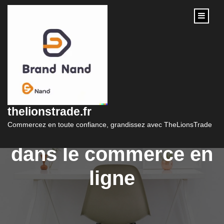
content
Guide pratique pour
ouvrir un site e-
thelionstrade.fr
commerce et réussir
Commercez en toute confiance, grandissez avec TheLionsTrade
dans le commerce en
ligne