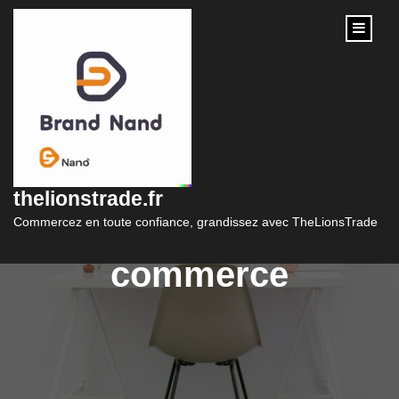
content
Guide pratique pour
ouvrir avec succès
thelionstrade.fr
votre site de e-
Commercez en toute confiance, grandissez avec TheLionsTrade
commerce