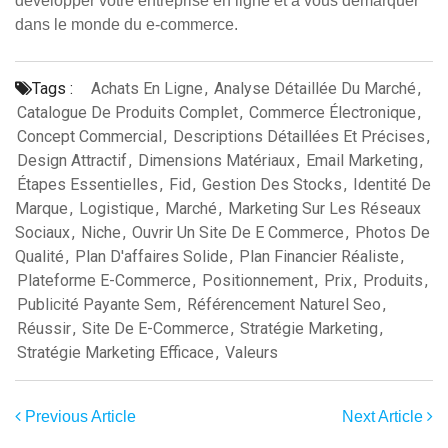
développer votre entreprise en ligne et à vous démarquer
dans le monde du e-commerce.
Tags :
Achats En Ligne
,
Analyse Détaillée Du Marché
,
Catalogue De Produits Complet
,
Commerce Électronique
,
Concept Commercial
,
Descriptions Détaillées Et Précises
,
Design Attractif
,
Dimensions Matériaux
,
Email Marketing
,
Étapes Essentielles
,
Fid
,
Gestion Des Stocks
,
Identité De
Marque
,
Logistique
,
Marché
,
Marketing Sur Les Réseaux
Sociaux
,
Niche
,
Ouvrir Un Site De E Commerce
,
Photos De
Qualité
,
Plan D'affaires Solide
,
Plan Financier Réaliste
,
Plateforme E-Commerce
,
Positionnement
,
Prix
,
Produits
,
Publicité Payante Sem
,
Référencement Naturel Seo
,
Réussir
,
Site De E-Commerce
,
Stratégie Marketing
,
Stratégie Marketing Efficace
,
Valeurs
Previous Article
Next Article