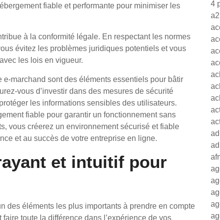
4 
’hébergement fiable et performante pour minimiser les
a2
ac
ntribue à la conformité légale. En respectant les normes
ac
vous évitez les problèmes juridiques potentiels et vous
ac
avec les lois en vigueur.
ac
ac
site e-marchand sont des éléments essentiels pour bâtir
ac
surez-vous d’investir dans des mesures de sécurité
ac
protéger les informations sensibles des utilisateurs.
ac
ement fiable pour garantir un fonctionnement sans
ac
ts, vous créerez un environnement sécurisé et fiable
ad
ance et au succès de votre entreprise en ligne.
ad
ayant et intuitif pour
af
ag
ag
ag
ag
l’un des éléments les plus importants à prendre en compte
ag
ut faire toute la différence dans l’expérience de vos