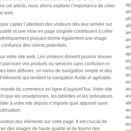
ag
ans cet article, nous allons explorer l’importance de créer
al
te web.
al
our capter l’attention des visiteurs dès leur arrivée sur
al
qualité et une mise en page soignée contribuent à créer
am
esthétiquement plaisant donne également une image
am
a confiance des clients potentiels.
an
ap
 sur votre site web. Les visiteurs doivent pouvoir trouver
ar
et parcourir vos produits ou services sans confusion ni
ar
ories bien définies, un menu de navigation simple et des
as
d’éléments qui rendent la navigation fluide et agréable.
as
as
le monde du commerce en ligne d’aujourd’hui. Votre site
as
els que les smartphones, les tablettes et les ordinateurs
at
éder à votre site depuis n’importe quel appareil sans
au
utilisation.
au
osition des éléments sur votre page. Il est crucial de
au
her des images de haute qualité et de fournir des
av