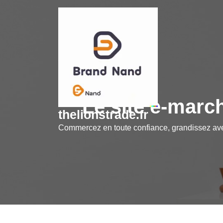
Skip
to
content
Le site e-marc
thelionstrade.fr
Commercez en toute confiance, grandissez a