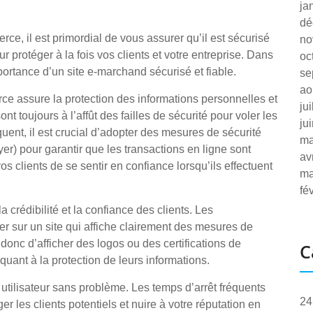
ja
dé
e, il est primordial de vous assurer qu’il est sécurisé
no
ur protéger à la fois vos clients et votre entreprise. Dans
oc
mportance d’un site e-marchand sécurisé et fiable.
se
ao
rce assure la protection des informations personnelles et
ju
nt toujours à l’affût des failles de sécurité pour voler les
ju
uent, il est crucial d’adopter des mesures de sécurité
ma
r) pour garantir que les transactions en ligne sont
av
os clients de se sentir en confiance lorsqu’ils effectuent
ma
fé
 crédibilité et la confiance des clients. Les
r sur un site qui affiche clairement des mesures de
 donc d’afficher des logos ou des certifications de
C
 quant à la protection de leurs informations.
e utilisateur sans problème. Les temps d’arrêt fréquents
24
les clients potentiels et nuire à votre réputation en