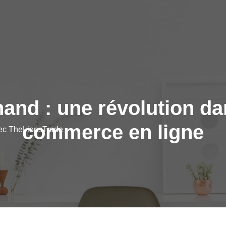
hand : une révolution d
commerce en ligne
vec TheLionsTrade