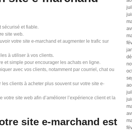
ao
ju
ju
ma
sécurisé et fiable.
av
re site web.
ma
voir votre site e-marchand et augmenter le trafic sur
fé
ja
es à utiliser à vos clients.
dé
re et simple pour encourager les achats en ligne.
no
quer avec vos clients, notamment par courriel, chat ou
oc
se
les clients à acheter plus souvent sur votre site e-
ao
ju
votre site web afin d’améliorer l’expérience client et la
ju
ma
av
tre site e-marchand est
ma
fé