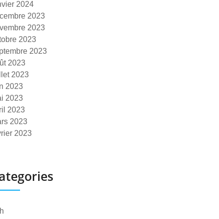
nvier 2024
cembre 2023
vembre 2023
tobre 2023
ptembre 2023
ût 2023
illet 2023
in 2023
i 2023
ril 2023
rs 2023
vrier 2023
ategories
h