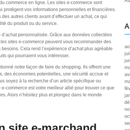
Au
 du commerce en ligne. Les sites e-commerce sont
 protègent vos informations personnelles et financières.
s des autres clients avant d’effectuer un achat, ce qui
ité du produit ou du service.
A
e d’achat personnalisée. Grâce aux données collectées
at, les sites e-commerce peuvent vous recommander des
ao
s besoins. Cela rend l’expérience d’achat plus agréable
ju
ts qui pourraient vous intéresser.
ju
ionné notre façon de faire du shopping. Ils offrent une
ma
s, des économies potentielles, une sécurité accrue et
av
s soyez à la recherche d’un article spécifique ou
ma
e e-commerce est votre meilleur allié pour trouver ce que
fé
res. Alors n’hésitez plus et plongez dans le monde
ja
dé
no
oc
se
un site e-marchand