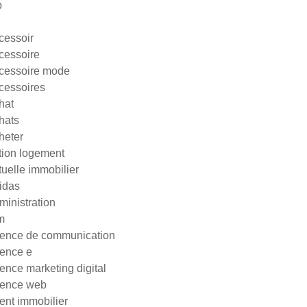
p
cessoir
cessoire
cessoire mode
cessoires
hat
hats
heter
tion logement
tuelle immobilier
idas
ministration
m
ence de communication
ence e
ence marketing digital
ence web
ent immobilier