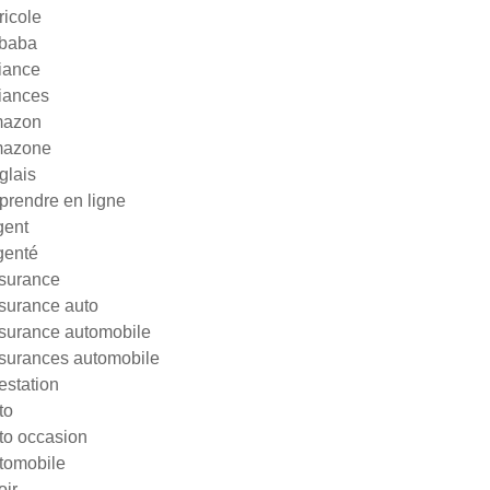
ricole
ibaba
liance
liances
azon
azone
glais
prendre en ligne
gent
genté
surance
surance auto
surance automobile
surances automobile
testation
to
to occasion
tomobile
oir