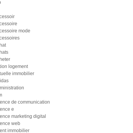
p
cessoir
cessoire
cessoire mode
cessoires
hat
hats
heter
tion logement
tuelle immobilier
idas
ministration
m
ence de communication
ence e
ence marketing digital
ence web
ent immobilier