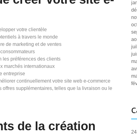
ja
dé
no
oc
elopper votre clientèle
se
tentiels à travers le monde
ao
re de marketing et de ventes
ju
ux consommateurs
ju
n les préférences des clients
ma
ux marchés internationaux
av
e entreprise
ma
améliorer continuellement votre site web e-commerce
fé
offres supplémentaires, telles que la livraison ou le
C
ts de la création
24