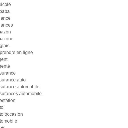
ricole
ibaba
liance
liances
azon
azone
glais
prendre en ligne
gent
genté
surance
surance auto
surance automobile
surances automobile
testation
to
to occasion
tomobile
oir