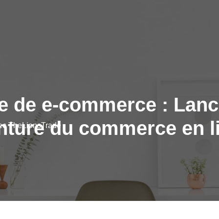
te de e-commerce : Lan
enture du commerce en li
vec TheLionsTrade