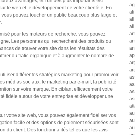
reux avantages, et l’un des plus importants est
ag
 sur le web et le développement de votre clientèle. En
al
e, vous pouvez toucher un public beaucoup plus large et
al
.
al
am
imisé pour les moteurs de recherche, vous pouvez
am
 ligne. Les personnes qui recherchent des produits ou
an
hances de trouver votre site dans les résultats des
ap
ttirer du trafic organique et à augmenter le nombre de
ar
ar
tiliser différentes stratégies marketing pour promouvoir
as
es médias sociaux, le marketing par e-mail, la publicité
as
ttention sur votre marque. En ciblant efficacement votre
as
é fidèle autour de votre entreprise et développer une
as
at
au
sur votre site web, vous pouvez également fidéliser vos
au
igation facile et des options de paiement sécurisées sont
au
on du client. Des fonctionnalités telles que les avis
av