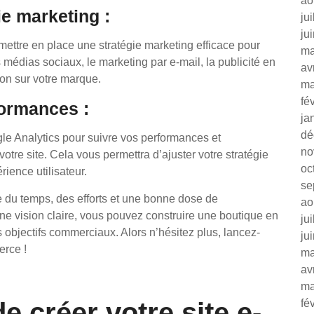
ao
ie marketing :
ju
ju
e mettre en place une stratégie marketing efficace pour
ma
 médias sociaux, le marketing par e-mail, la publicité en
av
tion sur votre marque.
ma
fé
formances :
ja
dé
gle Analytics pour suivre vos performances et
no
tre site. Cela vous permettra d’ajuster votre stratégie
oc
ience utilisateur.
se
du temps, des efforts et une bonne dose de
ao
une vision claire, vous pouvez construire une boutique en
ju
s objectifs commerciaux. Alors n’hésitez plus, lancez-
ju
erce !
ma
av
ma
e créer votre site e-
fé