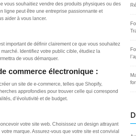
ue vous souhaitiez vendre des produits physiques ou des
Ré
en ligne peut être une entreprise passionnante et
us aider à vous lancer.
Fo
Tr
est important de définir clairement ce que vous souhaitez
Fo
marché. Identifiez votre public cible, étudiez la
l’
ermettra de vous démarquer.
de commerce électronique :
Ma
fo
 créer un site de e-commerce, telles que Shopify,
rches approfondies pour trouver celle qui correspond
ités, d’évolutivité et de budget.
D
 concevoir votre site web. Choisissez un design attrayant
 de votre marque. Assurez-vous que votre site est convivial