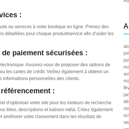
Au
vices :
A
uits ou services à votre boutique en ligne. Prenez des
ns détaillées pour chaque produit/service afin d’aider les
ao
 de paiement sécurisées :
ju
ju
électronique. Assurez-vous de proposer des options de
ma
u les cartes de crédit. Veillez également à obtenir un
av
des informations personnelles des clients.
ma
fé
e référencement :
ja
dé
entiel d’optimiser votre site pour les moteurs de recherche
no
os titres, descriptions et balises méta. Créez également
oc
 et améliorer votre classement dans les résultats de
se