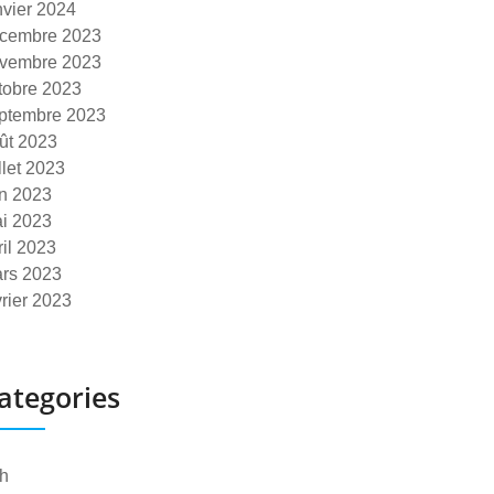
nvier 2024
cembre 2023
vembre 2023
tobre 2023
ptembre 2023
ût 2023
illet 2023
in 2023
i 2023
ril 2023
rs 2023
vrier 2023
ategories
h