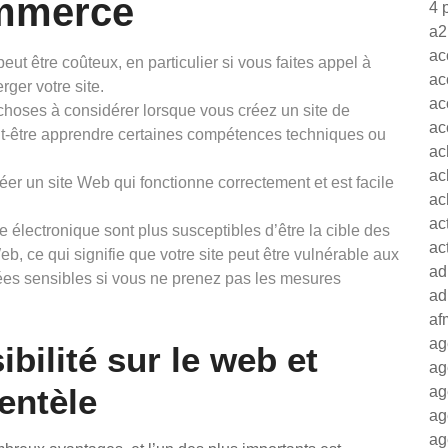
ommerce
4 
a2
ac
ut être coûteux, en particulier si vous faites appel à
ac
ger votre site.
ac
 choses à considérer lorsque vous créez un site de
ac
t-être apprendre certaines compétences techniques ou
ac
ac
éer un site Web qui fonctionne correctement et est facile
ac
ac
électronique sont plus susceptibles d’être la cible des
ac
eb, ce qui signifie que votre site peut être vulnérable aux
ad
ées sensibles si vous ne prenez pas les mesures
ad
af
ag
bilité sur le web et
ag
entèle
ag
ag
ag