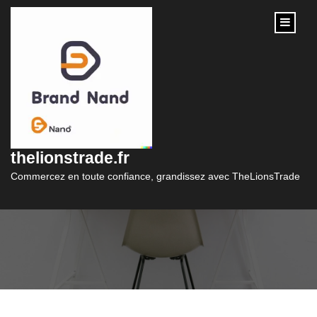
content
Le Plan Marketing :
La Clé du Succès de
thelionstrade.fr
Votre Entreprise
Commercez en toute confiance, grandissez avec TheLionsTrade