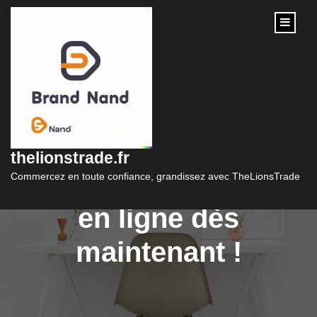
content
Lancez-vous dans le
commerce en ligne :
thelionstrade.fr
Créez votre boutique
Commercez en toute confiance, grandissez avec TheLionsTrade
en ligne dès
maintenant !