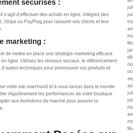
ao
ement sécurisés :
ju
il s’agit d’effectuer des achats en ligne. Intégrez des
ju
 Stripe ou PayPlug pour rassurer vos clients et leur
ma
e.
av
ma
ie marketing :
fé
ja
iel de mettre en place une stratégie marketing efficace
dé
ue en ligne. Utilisez les réseaux sociaux, le référencement
no
t d’autres techniques pour promouvoir vos produits et
oc
se
ao
réer votre site marchand et à vous lancer dans le monde
ju
ller régulièrement les performances de votre boutique
ju
apter aux évolutions du marché pour assurer la
ma
e.
av
ma
fé