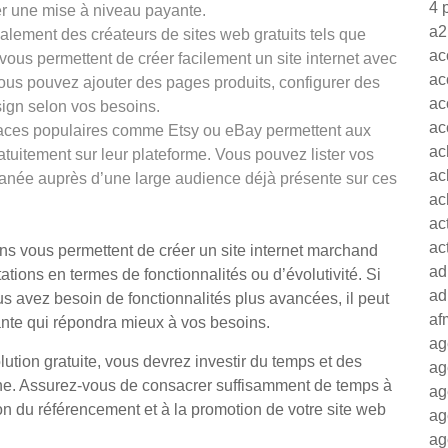
4 
er une mise à niveau payante.
a2
également des créateurs de sites web gratuits tels que
ac
ous permettent de créer facilement un site internet avec
ac
us pouvez ajouter des pages produits, configurer des
ac
sign selon vos besoins.
ac
laces populaires comme Etsy ou eBay permettent aux
ac
atuitement sur leur plateforme. Vous pouvez lister vos
ac
antanée auprès d’une large audience déjà présente sur ces
ac
ac
ac
ons vous permettent de créer un site internet marchand
ad
tations en termes de fonctionnalités ou d’évolutivité. Si
ad
s avez besoin de fonctionnalités plus avancées, il peut
af
yante qui répondra mieux à vos besoins.
ag
tion gratuite, vous devrez investir du temps et des
ag
ligne. Assurez-vous de consacrer suffisamment de temps à
ag
tion du référencement et à la promotion de votre site web
ag
ag