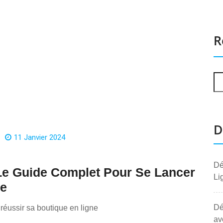
R
D
11 Janvier 2024
Dé
Le Guide Complet Pour Se Lancer
Li
ne
Dé
réussir sa boutique en ligne
av