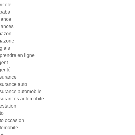
ricole
ibaba
liance
liances
azon
azone
glais
prendre en ligne
gent
genté
surance
surance auto
surance automobile
surances automobile
testation
to
to occasion
tomobile
oir