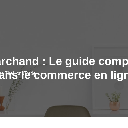
archand : Le guide compl
ans le commerce en lig
vec TheLionsTrade