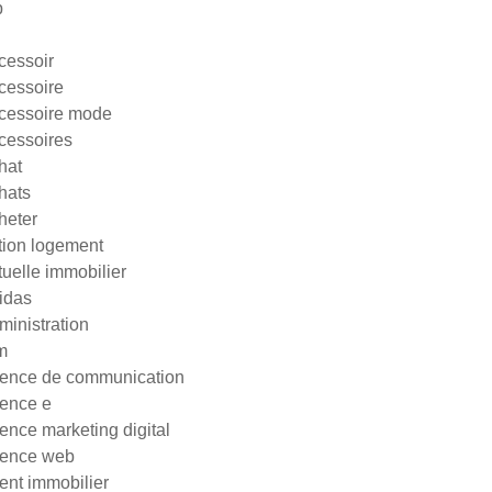
p
cessoir
cessoire
cessoire mode
cessoires
hat
hats
heter
tion logement
tuelle immobilier
idas
ministration
m
ence de communication
ence e
ence marketing digital
ence web
ent immobilier