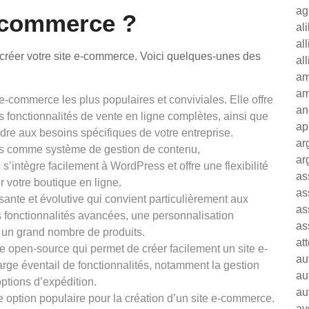
ag
e-commerce ?
al
al
 créer votre site e-commerce. Voici quelques-unes des
al
am
am
e-commerce les plus populaires et conviviales. Elle offre
an
 fonctionnalités de vente en ligne complètes, ainsi que
ap
dre aux besoins spécifiques de votre entreprise.
ar
s comme système de gestion de contenu,
ar
’intègre facilement à WordPress et offre une flexibilité
as
r votre boutique en ligne.
as
ante et évolutive qui convient particulièrement aux
as
es fonctionnalités avancées, une personnalisation
as
 un grand nombre de produits.
at
 open-source qui permet de créer facilement un site e-
au
rge éventail de fonctionnalités, notamment la gestion
au
options d’expédition.
au
ption populaire pour la création d’un site e-commerce.
av