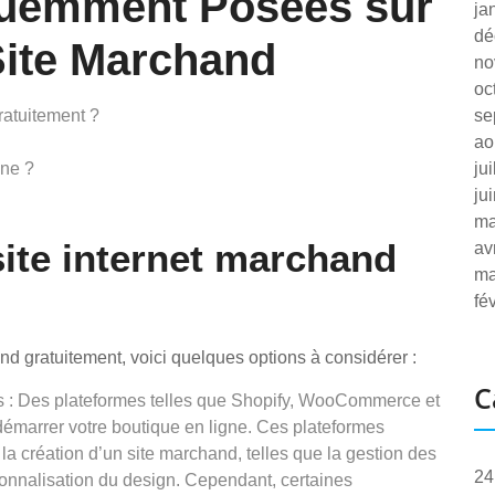
quemment Posées sur
ja
dé
Site Marchand
no
oc
ratuitement ?
se
ao
gne ?
ju
ju
ma
ite internet marchand
av
ma
fé
nd gratuitement, voici quelques options à considérer :
C
s : Des plateformes telles que Shopify, WooCommerce et
démarrer votre boutique en ligne. Ces plateformes
la création d’un site marchand, telles que la gestion des
24
sonnalisation du design. Cependant, certaines