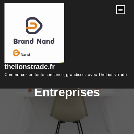
content
Le Marketing
Stratégique : Une Clé
thelionstrade.fr
de Succès pour les
Commercez en toute confiance, grandissez avec TheLionsTrade
Entreprises