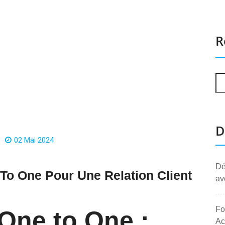
R
D
02 Mai 2024
Dé
 To One Pour Une Relation Client
av
Fo
One to One :
Ac