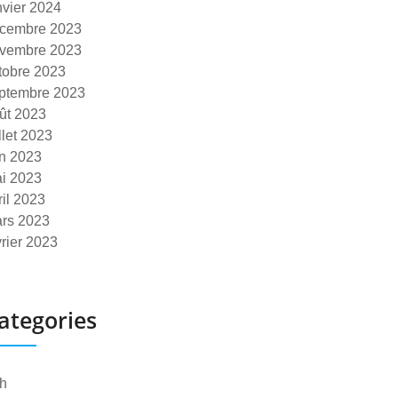
nvier 2024
cembre 2023
vembre 2023
tobre 2023
ptembre 2023
ût 2023
illet 2023
in 2023
i 2023
ril 2023
rs 2023
vrier 2023
ategories
h