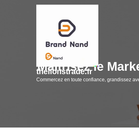
Skip
to
content
Maîtrisez le Mark
thelionstrade.fr
Commercez en toute confiance, grandissez a