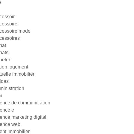
p
cessoir
cessoire
cessoire mode
cessoires
hat
hats
heter
tion logement
tuelle immobilier
idas
ministration
m
ence de communication
ence e
ence marketing digital
ence web
ent immobilier