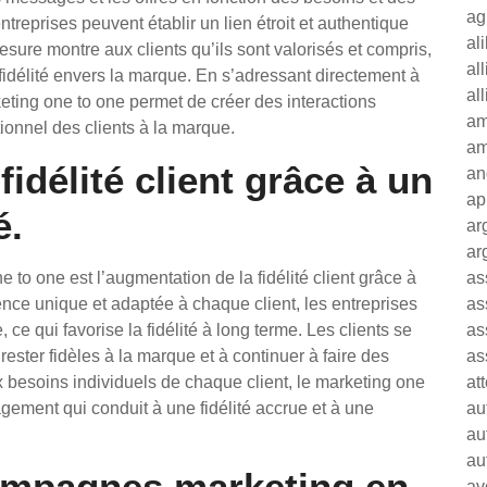
ag
treprises peuvent établir un lien étroit et authentique
al
sure montre aux clients qu’ils sont valorisés et compris,
al
 fidélité envers la marque. En s’adressant directement à
al
eting one to one permet de créer des interactions
am
tionnel des clients à la marque.
am
idélité client grâce à un
an
ap
é.
ar
ar
to one est l’augmentation de la fidélité client grâce à
as
ence unique et adaptée à chaque client, les entreprises
as
, ce qui favorise la fidélité à long terme. Les clients se
as
 rester fidèles à la marque et à continuer à faire des
as
 besoins individuels de chaque client, le marketing one
at
gement qui conduit à une fidélité accrue et à une
au
au
au
ampagnes marketing en
av