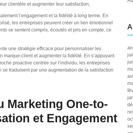
Au
leur clientèle et augmenter leur satisfaction.
galement l’engagement et la fidélité à long terme. En
lorisé, les entreprises peuvent créer un lien émotionnel
A
ients se sentent compris, écoutés et pris en compte, ce
ao
nte une stratégie efficace pour personnaliser les
ju
ion marque-client et augmenter la fidélité. En s’appuyant
ju
oche proactive centrée sur l’individu, les entreprises
ma
se traduisent par une augmentation de la satisfaction
av
ma
fé
ja
u Marketing One-to-
dé
no
sation et Engagement
oc
se