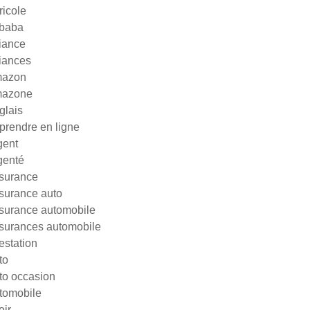
ricole
ibaba
liance
liances
azon
azone
glais
prendre en ligne
gent
genté
surance
surance auto
surance automobile
surances automobile
testation
to
to occasion
tomobile
oir