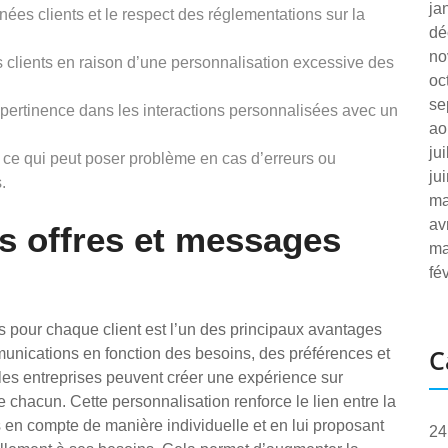
ja
ées clients et le respect des réglementations sur la
dé
no
s clients en raison d’une personnalisation excessive des
oc
se
 pertinence dans les interactions personnalisées avec un
ao
ju
ce qui peut poser problème en cas d’erreurs ou
ju
.
ma
av
s offres et messages
ma
fé
s pour chaque client est l’un des principaux avantages
C
unications en fonction des besoins, des préférences et
les entreprises peuvent créer une expérience sur
 chacun. Cette personnalisation renforce le lien entre la
ris en compte de manière individuelle et en lui proposant
24