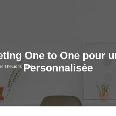
eting One to One pour u
Personnalisée
vec TheLionsTrade