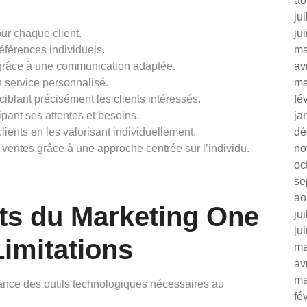
ao
ju
ur chaque client.
ju
férences individuels.
ma
 grâce à une communication adaptée.
av
n service personnalisé.
ma
blant précisément les clients intéressés.
fé
ipant ses attentes et besoins.
ja
lients en les valorisant individuellement.
dé
ventes grâce à une approche centrée sur l’individu.
no
oc
se
ao
ts du Marketing One
ju
ju
Limitations
ma
av
ma
ance des outils technologiques nécessaires au
fé