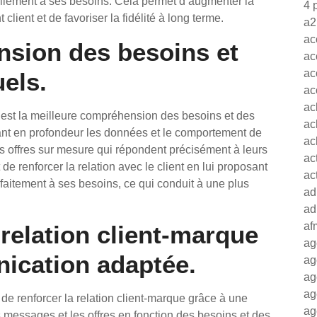
ellement à ses besoins. Cela permet d’augmenter la
4 
lient et de favoriser la fidélité à long terme.
a2
ac
nsion des besoins et
ac
ac
els.
ac
ac
 est la meilleure compréhension des besoins et des
ac
sant en profondeur les données et le comportement de
ac
es offres sur mesure qui répondent précisément à leurs
ac
e renforcer la relation avec le client en lui proposant
ac
faitement à ses besoins, ce qui conduit à une plus
ad
ad
af
relation client-marque
ag
ication adaptée.
ag
ag
ag
 de renforcer la relation client-marque grâce à une
ag
messages et les offres en fonction des besoins et des