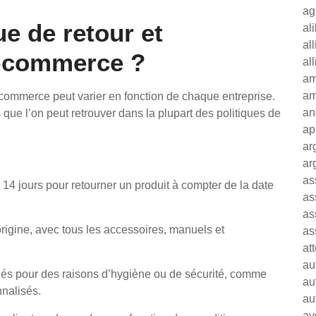
ag
ue de retour et
al
al
e-commerce ?
al
am
am
e-commerce peut varier en fonction de chaque entreprise.
an
e l’on peut retrouver dans la plupart des politiques de
ap
ar
ar
as
 14 jours pour retourner un produit à compter de la date
as
as
’origine, avec tous les accessoires, manuels et
as
at
au
rnés pour des raisons d’hygiène ou de sécurité, comme
au
nnalisés.
au
av