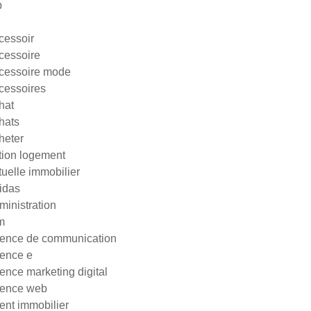
p
cessoir
cessoire
cessoire mode
cessoires
hat
hats
heter
tion logement
tuelle immobilier
idas
ministration
m
ence de communication
ence e
ence marketing digital
ence web
ent immobilier