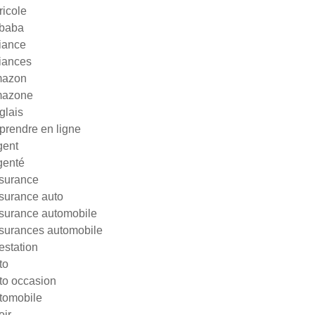
ricole
ibaba
liance
liances
azon
azone
glais
prendre en ligne
gent
genté
surance
surance auto
surance automobile
surances automobile
testation
to
to occasion
tomobile
oir