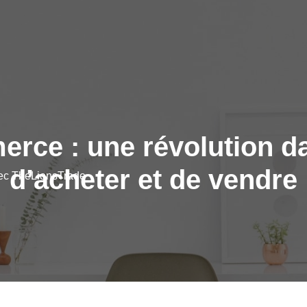
erce : une révolution d
d’acheter et de vendre
vec TheLionsTrade