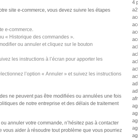
4 
a2
tre site e-commerce, vous devez suivre les étapes
ac
ac
ite e-commerce.
ac
ou « Historique des commandes ».
ac
difier ou annuler et cliquez sur le bouton
ac
ac
vez les instructions à l’écran pour apporter les
ac
ac
ctionnez l’option « Annuler » et suivez les instructions
ac
ad
ad
ndes ne peuvent pas être modifiées ou annulées une fois
af
itiques de notre entreprise et des délais de traitement
ag
ag
ag
er ou annuler votre commande, n’hésitez pas à contacter
ag
de vous aider à résoudre tout problème que vous pourriez
ag