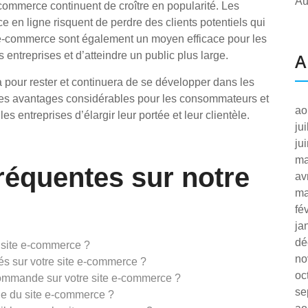
Au
commerce continuent de croître en popularité. Les
 en ligne risquent de perdre des clients potentiels qui
es e-commerce sont également un moyen efficace pour les
s entreprises et d’atteindre un public plus large.
A
 pour rester et continuera de se développer dans les
 des avantages considérables pour les consommateurs et
ao
es entreprises d’élargir leur portée et leur clientèle.
ju
ju
ma
réquentes sur notre
av
ma
fé
ja
dé
 site e-commerce ?
no
s sur votre site e-commerce ?
oc
ommande sur votre site e-commerce ?
se
nge du site e-commerce ?