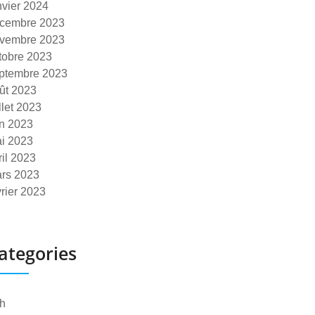
nvier 2024
cembre 2023
vembre 2023
tobre 2023
ptembre 2023
ût 2023
illet 2023
in 2023
i 2023
ril 2023
rs 2023
vrier 2023
ategories
h