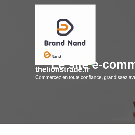
Skip
to
content
Le site e-comm
thelionstrade.fr
Commercez en toute confiance, grandissez a