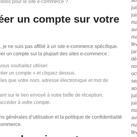
ao
nibles pour le site e-commerce ?
ju
ju
éer un compte sur votre
ma
av
ma
fé
l, je ne suis pas affilié à un site e-commerce spécifique.
ja
er un compte sur la plupart des sites e-commerce :
dé
us souhaitez utiliser.
no
réer un compte » et cliquez dessus.
oc
les que votre nom, adresse électronique et mot de
se
ao
ant sur le lien envoyé à votre boîte de réception.
ju
accéder à votre compte.
ju
ma
s générales d’utilisation et la politique de confidentialité
av
e-commerce.
ma
fé