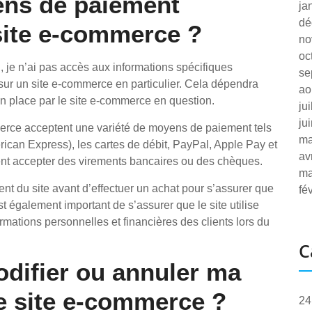
ens de paiement
ja
dé
site e-commerce ?
no
oc
l, je n’ai pas accès aux informations spécifiques
se
ur un site e-commerce en particulier. Cela dépendra
ao
n place par le site e-commerce en question.
ju
ju
merce acceptent une variété de moyens de paiement tels
ma
rican Express), les cartes de débit, PayPal, Apple Pay et
av
ent accepter des virements bancaires ou des chèques.
ma
ement du site avant d’effectuer un achat pour s’assurer que
fé
t également important de s’assurer que le site utilise
rmations personnelles et financières des clients lors du
C
difier ou annuler ma
 site e-commerce ?
24