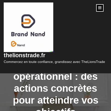
content
Optimisez votre
stratégie avec le
thelionstrade.fr
marketing
Commercez en toute confiance, grandissez avec TheLionsTrade
opérationnel : des
actions concrètes
pour atteindre vos