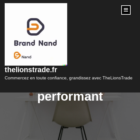
content
Les étapes clés pour
la création d’un site
thelionstrade.fr
internet marchand
Commercez en toute confiance, grandissez avec TheLionsTrade
performant