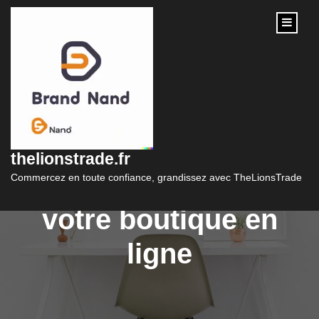
content
Drupal 8 Commerce :
La solution
thelionstrade.fr
incontournable pour
Commercez en toute confiance, grandissez avec TheLionsTrade
votre boutique en
ligne