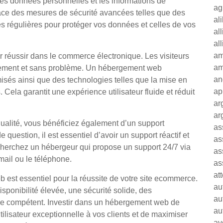
les données personnelles et les informations de
ag
ce des mesures de sécurité avancées telles que des
al
es régulières pour protéger vos données et celles de vos
al
al
am
r réussir dans le commerce électronique. Les visiteurs
am
pidement et sans problème. Un hébergement web
an
misés ainsi que des technologies telles que la mise en
ap
ela garantit une expérience utilisateur fluide et réduit
ar
ar
ualité, vous bénéficiez également d’un support
as
uestion, il est essentiel d’avoir un support réactif et
as
cherchez un hébergeur qui propose un support 24/7 via
as
-mail ou le téléphone.
as
at
 est essentiel pour la réussite de votre site ecommerce.
au
sponibilité élevée, une sécurité solide, des
au
ue compétent. Investir dans un hébergement web de
au
tilisateur exceptionnelle à vos clients et de maximiser
av