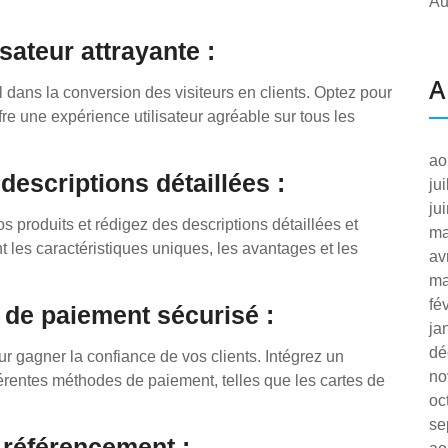
Au
sateur attrayante :
A
l dans la conversion des visiteurs en clients. Optez pour
fre une expérience utilisateur agréable sur tous les
ao
descriptions détaillées :
ju
ju
 produits et rédigez des descriptions détaillées et
ma
t les caractéristiques uniques, les avantages et les
av
ma
fé
 de paiement sécurisé :
ja
dé
ur gagner la confiance de vos clients. Intégrez un
no
érentes méthodes de paiement, telles que les cartes de
oc
se
e référencement :