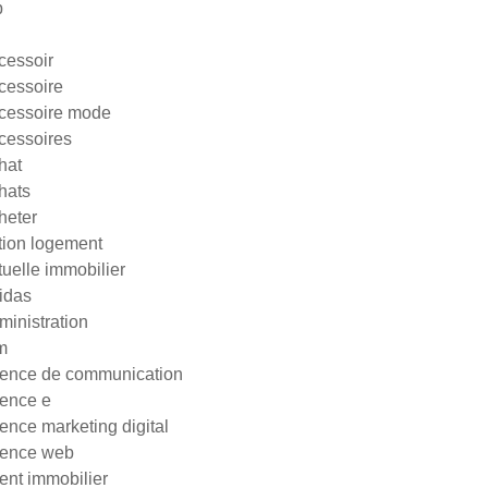
p
cessoir
cessoire
cessoire mode
cessoires
hat
hats
heter
tion logement
tuelle immobilier
idas
ministration
m
ence de communication
ence e
ence marketing digital
ence web
ent immobilier