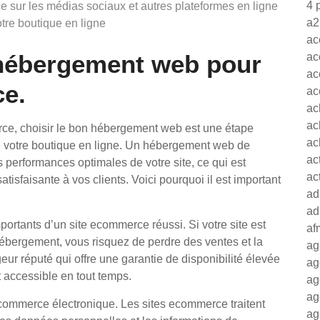
4 
 sur les médias sociaux et autres plateformes en ligne
a2
 votre boutique en ligne
ac
hébergement web pour
ac
ac
ce.
ac
ac
ac
rce, choisir le bon hébergement web est une étape
ac
e votre boutique en ligne. Un hébergement web de
ac
les performances optimales de votre site, ce qui est
ac
satisfaisante à vos clients. Voici pourquoi il est important
ad
ad
mportants d’un site ecommerce réussi. Si votre site est
af
ébergement, vous risquez de perdre des ventes et la
ag
ur réputé qui offre une garantie de disponibilité élevée
ag
t accessible en tout temps.
ag
ag
 commerce électronique. Les sites ecommerce traitent
ag