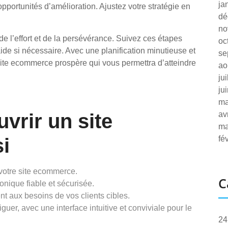
ja
opportunités d’amélioration. Ajustez votre stratégie en
dé
no
 l’effort et de la persévérance. Suivez ces étapes
oc
ide si nécessaire. Avec une planification minutieuse et
se
site ecommerce prospère qui vous permettra d’atteindre
ao
ju
ju
ma
uvrir un site
av
ma
i
fé
otre site ecommerce.
C
nique fiable et sécurisée.
t aux besoins de vos clients cibles.
guer, avec une interface intuitive et conviviale pour le
24