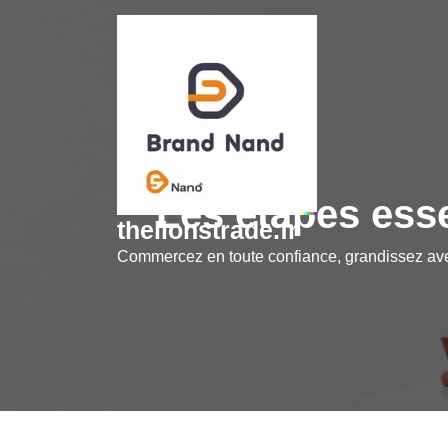
Skip
to
content
Les étapes esse
thelionstrade.fr
Commercez en toute confiance, grandissez a