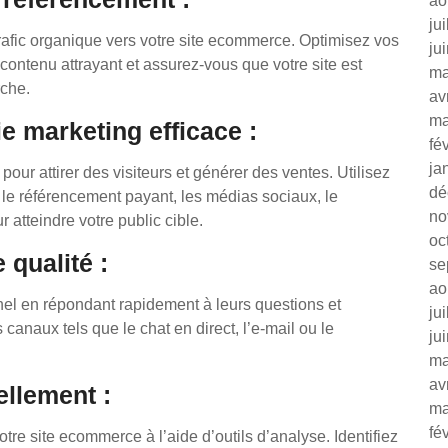
ao
ju
trafic organique vers votre site ecommerce. Optimisez vos
ju
contenu attrayant et assurez-vous que votre site est
ma
rche.
av
ma
e marketing efficace :
fé
ja
our attirer des visiteurs et générer des ventes. Utilisez
dé
 le référencement payant, les médias sociaux, le
no
r atteindre votre public cible.
oc
 qualité :
se
ao
nnel en répondant rapidement à leurs questions et
ju
canaux tels que le chat en direct, l’e-mail ou le
ju
ma
av
ellement :
ma
fé
tre site ecommerce à l’aide d’outils d’analyse. Identifiez