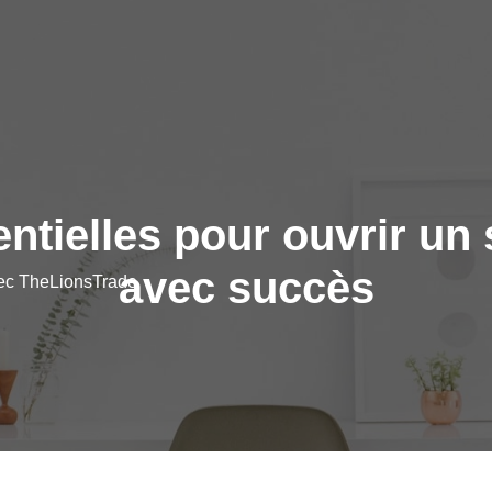
ntielles pour ouvrir u
avec succès
vec TheLionsTrade