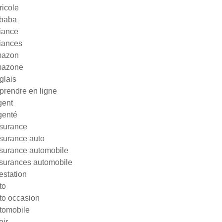
ricole
ibaba
liance
liances
azon
azone
glais
prendre en ligne
gent
genté
surance
surance auto
surance automobile
surances automobile
testation
to
to occasion
tomobile
oir