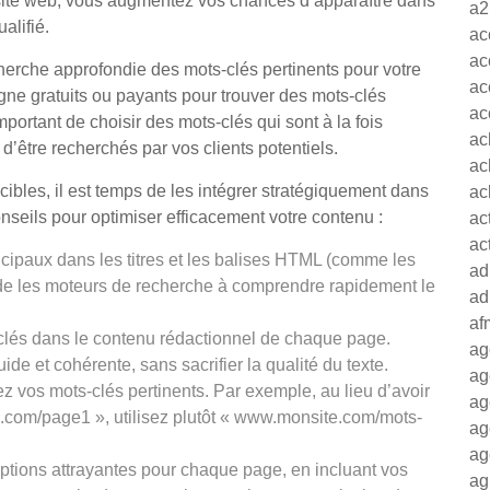
 site web, vous augmentez vos chances d’apparaître dans
a2
ualifié.
ac
ac
herche approfondie des mots-clés pertinents pour votre
ac
ligne gratuits ou payants pour trouver des mots-clés
ac
important de choisir des mots-clés qui sont à la fois
ac
 d’être recherchés par vos clients potentiels.
ac
cibles, il est temps de les intégrer stratégiquement dans
ac
nseils pour optimiser efficacement votre contenu :
ac
ac
rincipaux dans les titres et les balises HTML (comme les
ad
ide les moteurs de recherche à comprendre rapidement le
ad
af
clés dans le contenu rédactionnel de chaque page.
ag
ide et cohérente, sans sacrifier la qualité du texte.
ag
ez vos mots-clés pertinents. Par exemple, au lieu d’avoir
ag
om/page1 », utilisez plutôt « www.monsite.com/mots-
ag
ag
ptions attrayantes pour chaque page, en incluant vos
ag