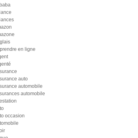
ibaba
liance
liances
azon
azone
glais
prendre en ligne
gent
genté
surance
surance auto
surance automobile
surances automobile
testation
to
to occasion
tomobile
oir
gue