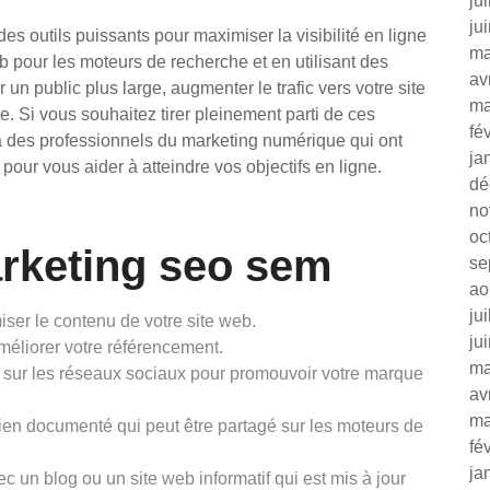
ju
ju
s outils puissants pour maximiser la visibilité en ligne
ma
eb pour les moteurs de recherche et en utilisant des
av
un public plus large, augmenter le trafic vers votre site
ma
se. Si vous souhaitez tirer pleinement parti de ces
fé
el à des professionnels du marketing numérique qui ont
ja
our vous aider à atteindre vos objectifs en ligne.
dé
no
oc
arketing seo sem
se
ao
ju
iser le contenu de votre site web.
ju
améliorer votre référencement.
ma
g sur les réseaux sociaux pour promouvoir votre marque
av
ma
bien documenté qui peut être partagé sur les moteurs de
fé
ja
 un blog ou un site web informatif qui est mis à jour