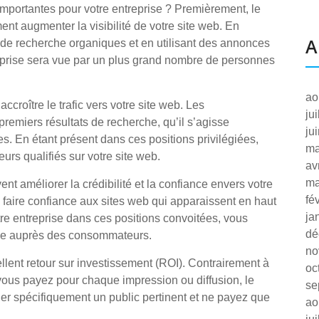
importantes pour votre entreprise ? Premièrement, le
 augmenter la visibilité de votre site web. En
A
 de recherche organiques et en utilisant des annonces
eprise sera vue par un plus grand nombre de personnes
ao
croître le trafic vers votre site web. Les
ju
remiers résultats de recherche, qu’il s’agisse
ju
. En étant présent dans ces positions privilégiées,
ma
urs qualifiés sur votre site web.
av
ma
 améliorer la crédibilité et la confiance envers votre
fé
faire confiance aux sites web qui apparaissent en haut
ja
tre entreprise dans ces positions convoitées, vous
dé
que auprès des consommateurs.
no
llent retour sur investissement (ROI). Contrairement à
oc
 vous payez pour chaque impression ou diffusion, le
se
r spécifiquement un public pertinent et ne payez que
ao