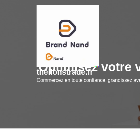
Skip
to
content
Optimisez votre v
thelionstrade.fr
Commercez en toute confiance, grandissez a