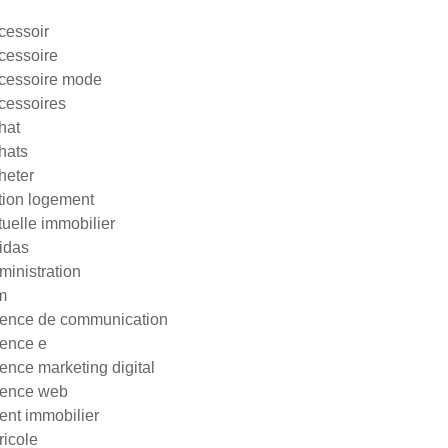
cessoir
cessoire
cessoire mode
cessoires
hat
hats
heter
tion logement
tuelle immobilier
idas
ministration
m
ence de communication
ence e
ence marketing digital
ence web
ent immobilier
ricole