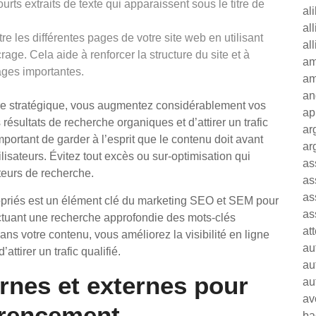
rts extraits de texte qui apparaissent sous le titre de
al
al
re les différentes pages de votre site web en utilisant
al
ge. Cela aide à renforcer la structure du site et à
am
ages importantes.
am
an
ère stratégique, vous augmentez considérablement vos
ap
ésultats de recherche organiques et d’attirer un trafic
ar
important de garder à l’esprit que le contenu doit avant
ar
utilisateurs. Évitez tout excès ou sur-optimisation qui
as
teurs de recherche.
as
as
ropriés est un élément clé du marketing SEO et SEM pour
as
ectuant une recherche approfondie des mots-clés
at
ans votre contenu, vous améliorez la visibilité en ligne
au
ttirer un trafic qualifié.
au
ernes et externes pour
au
av
érencement.
ba