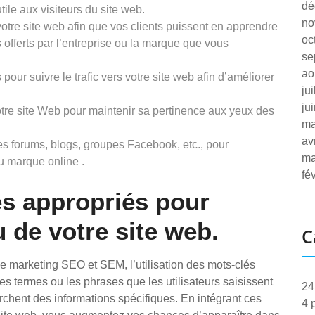
dé
ile aux visiteurs du site web.
no
otre site web afin que vos clients puissent en apprendre
oc
 offerts par l’entreprise ou la marque que vous
se
ao
 pour suivre le trafic vers votre site web afin d’améliorer
ju
ju
tre site Web pour maintenir sa pertinence aux yeux des
ma
av
es forums, blogs, groupes Facebook, etc., pour
ma
ou marque online .
fé
lés appropriés pour
 de votre site web.
C
 le marketing SEO et SEM, l’utilisation des mots-clés
les termes ou les phrases que les utilisateurs saisissent
24
rchent des informations spécifiques. En intégrant ces
4 