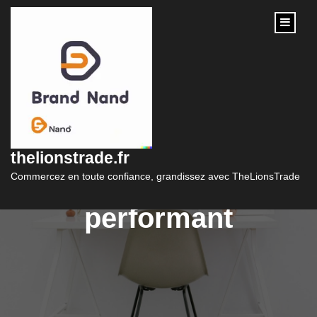
content
Guide complet pour la
création d’un site
thelionstrade.fr
internet e-commerce
Commercez en toute confiance, grandissez avec TheLionsTrade
performant