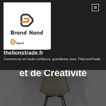
content
La Mode et les
Vêtements : Une
thelionstrade.fr
Expression de Style
Commercez en toute confiance, grandissez avec TheLionsTrade
et de Créativité